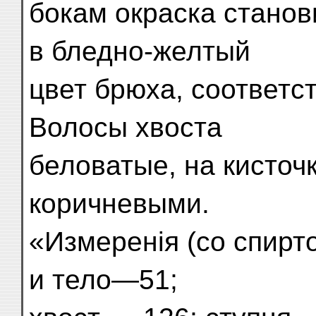
бокам окраска станов
в бледно-желтый
цвет брюха, соответс
Волосы хвоста
беловатые, на кисточ
коричневыми.
«Измеренія (со спирт
и тело—51;