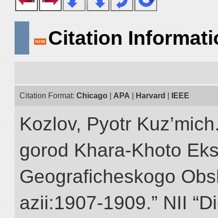
Citation Informat
Citation Format:
Chicago
|
APA
|
Harvard
|
IEEE
Kozlov, Pyotr Kuz’mich
gorod Khara-Khoto Eks
Geograficheskogo Obs
azii:1907-1909.” NII “Di