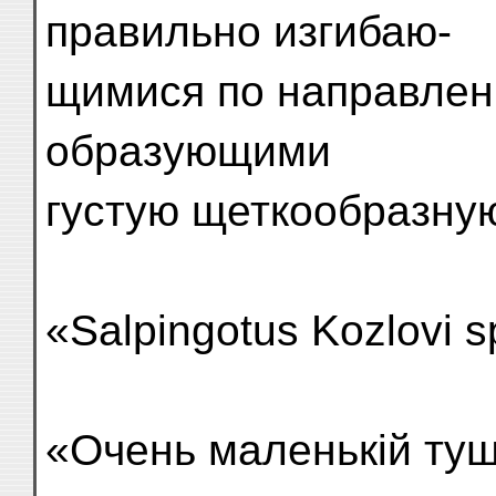
правильно изгибаю-
щимися по направлені
образующими
густую щеткообразну
«Salpingotus Kozlovi s
«Очень маленькій ту