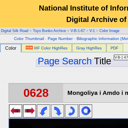
National Institute of Info
Digital Archive 
Digital Silk Road
>
Toyo Bunko Archive
>
V-B-1-67
>
V-1
>
Color Image
Color Thumbnail
-
Page Number
-
Biliographic Information (Me
Color
IIIF Color HighRes
Gray HighRes
PDF
Page Search
Title
0628
Mongoliya i Amdo i m