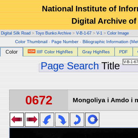
National Institute of Info
Digital Archive 
Digital Silk Road
>
Toyo Bunko Archive
>
V-B-1-67
>
V-1
>
Color Image
Color Thumbnail
-
Page Number
-
Biliographic Information (Me
Color
IIIF Color HighRes
Gray HighRes
PDF
Page Search
Title
0672
Mongoliya i Amdo i m