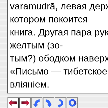
varamudrā, левая дер
котором покоится
книга. Другая пара ру
желтым (зо-
тым?) ободком наверх
«Письмо — тибетское
вліяніем.