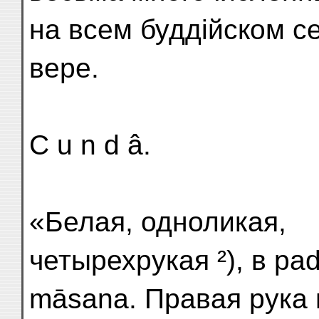
на всем буддійском се
вере.
C u n d â.
«Белая, одноликая,
четырехрукая ²), в pad
māsana. Правая рука 