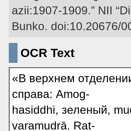
azii:1907-1909.” NII “Di
Bunko. doi:10.20676/0
OCR Text
«В верхнем отделении
справа: Amog-
hasiddhi, зеленый, mu
varamudrā. Rat-