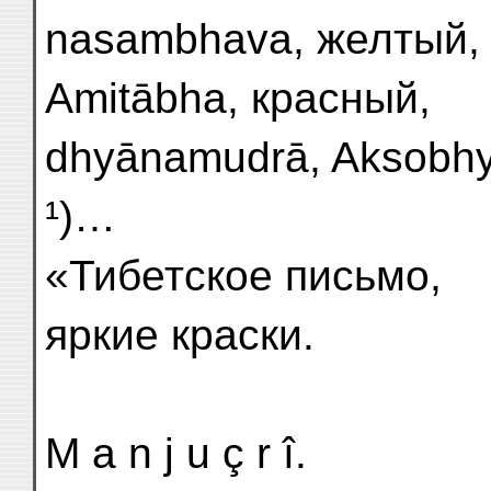
nasambhava, желтый, 
Amitābha, красный,
dhyānamudrā, Aksobhy
¹)…
«Тибетское письмо,
яркие краски.
M a n j u ç r î.