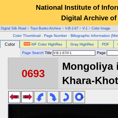
National Institute of Info
Digital Archive 
Digital Silk Road
>
Toyo Bunko Archive
>
V-B-1-67
>
V-1
>
Color Image
Color Thumbnail
-
Page Number
-
Biliographic Information (Me
Color
IIIF Color HighRes
Gray HighRes
PDF
Page Search
Title
Page
Mongoliya 
0693
Khara-Khoto