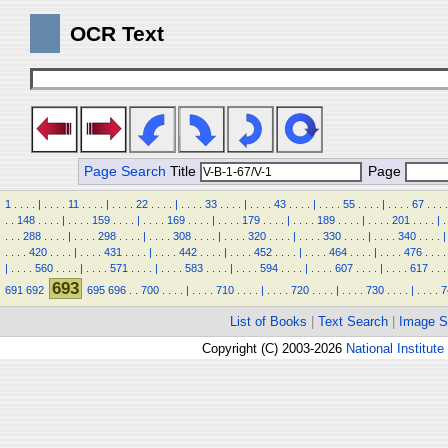
OCR Text
Page Search
Title
Page
1
.
.
.
.
|
.
.
.
.
11
.
.
.
.
|
.
.
.
.
22
.
.
.
.
|
.
.
.
.
33
.
.
.
.
|
.
.
.
.
43
.
.
.
.
|
.
.
.
.
55
.
.
.
.
|
.
.
.
.
67
.
.
.
.
.
.
148
.
.
.
.
|
.
.
.
.
159
.
.
.
.
|
.
.
.
.
169
.
.
.
.
|
.
.
.
.
179
.
.
.
.
|
.
.
.
.
189
.
.
.
.
|
.
.
.
.
201
.
.
.
.
|
.
.
.
.
288
.
.
.
.
|
.
.
.
.
298
.
.
.
.
|
.
.
.
.
308
.
.
.
.
|
.
.
.
.
320
.
.
.
.
|
.
.
.
.
330
.
.
.
.
|
.
.
.
.
340
.
.
.
.
|
.
.
.
.
420
.
.
.
.
|
.
.
.
.
431
.
.
.
.
|
.
.
.
.
442
.
.
.
.
|
.
.
.
.
452
.
.
.
.
|
.
.
.
.
464
.
.
.
.
|
.
.
.
.
476
.
.
.
.
|
.
.
.
.
560
.
.
.
.
|
.
.
.
.
571
.
.
.
.
|
.
.
.
.
583
.
.
.
.
|
.
.
.
.
594
.
.
.
.
|
.
.
.
.
607
.
.
.
.
|
.
.
.
.
617
.
.
.
693
691
692
695
696
.
.
700
.
.
.
.
|
.
.
.
.
710
.
.
.
.
|
.
.
.
.
720
.
.
.
.
|
.
.
.
.
730
.
.
.
.
|
.
.
.
.
7
List of Books
|
Text Search
|
Image S
Copyright (C) 2003-2026
National Institute