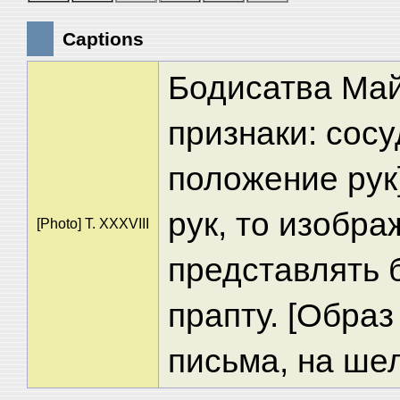
Captions
Бодисатва Май
признаки: сосу
положение рук
рук, то изобр
[Photo] T. XXXVIII
представлять 
прапту. [Образ
письма, на шел