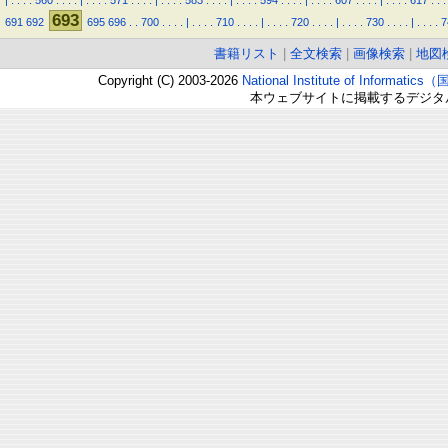
|
.
.
.
.
560
.
.
.
.
|
.
.
.
.
571
.
.
.
.
|
.
.
.
.
583
.
.
.
.
|
.
.
.
.
594
.
.
.
.
|
.
.
.
.
607
.
.
.
.
|
.
.
.
.
617
.
.
.
693
691
692
695
696
.
.
700
.
.
.
.
|
.
.
.
.
710
.
.
.
.
|
.
.
.
.
720
.
.
.
.
|
.
.
.
.
730
.
.
.
.
|
.
.
.
.
7
書籍リスト
|
全文検索
|
画像検索
|
地図
Copyright (C) 2003-2026
National Institute of Inform
本ウェブサイトに掲載するデジタ