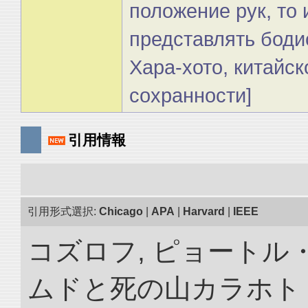
положение рук, то
представлять боди
Хара-хото, китайск
сохранности]
引用情報
引用形式選択:
Chicago
|
APA
|
Harvard
|
IEEE
コズロフ, ピョートル
ムドと死の山カラホト