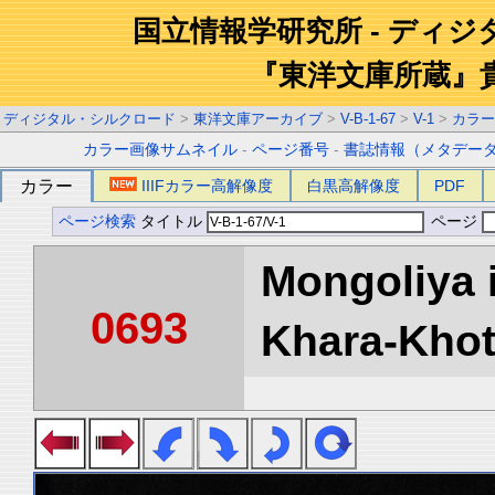
国立情報学研究所 - ディ
『東洋文庫所蔵』
ディジタル・シルクロード
>
東洋文庫アーカイブ
>
V-B-1-67
>
V-1
>
カラー
カラー画像サムネイル
-
ページ番号
-
書誌情報（メタデー
カラー
IIIFカラー高解像度
白黒高解像度
PDF
ページ検索
タイトル
ページ
Mongoliya 
0693
Khara-Khoto