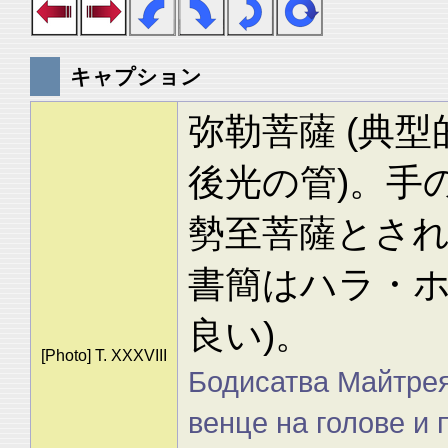
キャプション
弥勒菩薩 (典
後光の管)。手
勢至菩薩とされ
書簡はハラ・
良い)。
[Photo] T. XXXVIII
Бодисатва Майтрея
венце на голове и 