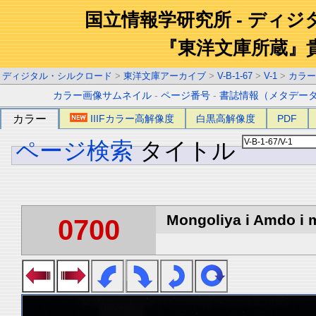
国立情報学研究所 - ディ
『東洋文庫所蔵』
ディジタル・シルクロード
>
東洋文庫アーカイブ
>
V-B-1-67
>
V-1
>
カラー
カラー画像サムネイル
-
ページ番号
-
書誌情報（メタデー
カラー
IIIFカラー高解像度
白黒高解像度
PDF
ページ検索
タイトル
Mongoliya i Amdo i m
0700