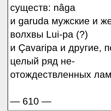
существ: nâga
и garuda мужские и же
волхвы Lui-pa (?)
и Çavaripa и другие,
целый ряд не-
отождествленных лам
— 610 —