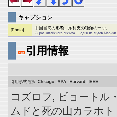
キャプション
中国書簡の形態、摩利支の種類の一つ。
[Photo]
Образ китайского письма ー один из видов Маричи.
引用情報
引用形式選択:
Chicago
|
APA
|
Harvard
|
IEEE
コズロフ, ピョートル
ムドと死の山カラホト