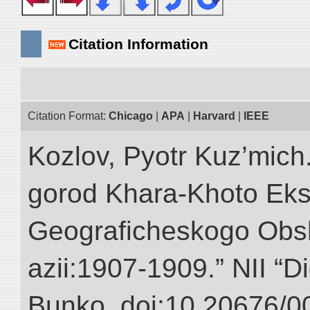
Citation Information
Citation Format:
Chicago
|
APA
|
Harvard
|
IEEE
Kozlov, Pyotr Kuz’mich
gorod Khara-Khoto Eks
Geograficheskogo Obs
azii:1907-1909.” NII “Di
Bunko. doi:10.20676/0