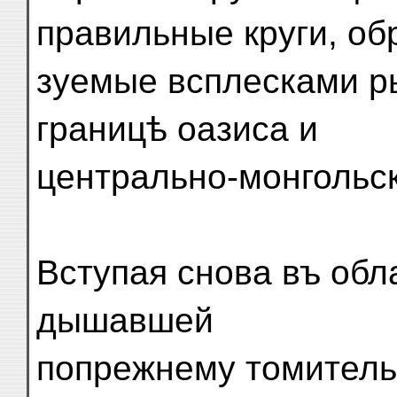
правильные круги, об
зуемые всплесками 
границѣ оазиса и
центрально-монгольск
Вступая снова въ обл
дышавшей
попрежнему томител