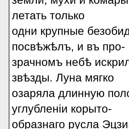
летать только
одни крупные безоби
посвѣжѣлъ, и въ про-
зрачномъ небѣ искри
звѣзды. Луна мягко
озаряла длинную пол
углубленіи корыто-
образнаго русла Эцзи