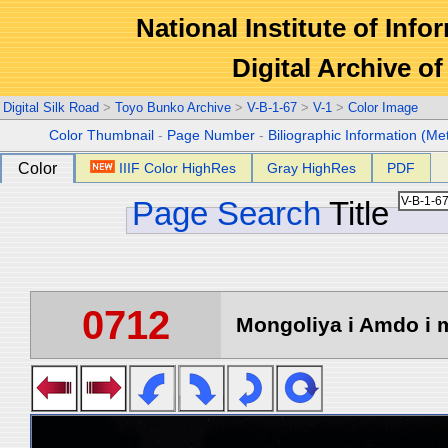
National Institute of Info
Digital Archive 
Digital Silk Road
>
Toyo Bunko Archive
>
V-B-1-67
>
V-1
>
Color Image
Color Thumbnail
-
Page Number
-
Biliographic Information (Me
Color
IIIF Color HighRes
Gray HighRes
PDF
Page Search
Title
0712
Mongoliya i Amdo i m