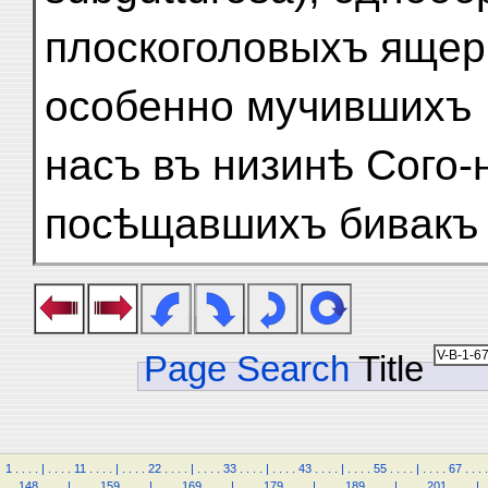
плоскоголовыхъ ящер
особенно мучившихъ
насъ въ низинѣ Сого-
посѣщавшихъ бивакъ 
Page Search
Title
1
.
.
.
.
|
.
.
.
.
11
.
.
.
.
|
.
.
.
.
22
.
.
.
.
|
.
.
.
.
33
.
.
.
.
|
.
.
.
.
43
.
.
.
.
|
.
.
.
.
55
.
.
.
.
|
.
.
.
.
67
.
.
.
.
.
.
148
.
.
.
.
|
.
.
.
.
159
.
.
.
.
|
.
.
.
.
169
.
.
.
.
|
.
.
.
.
179
.
.
.
.
|
.
.
.
.
189
.
.
.
.
|
.
.
.
.
201
.
.
.
.
|
.