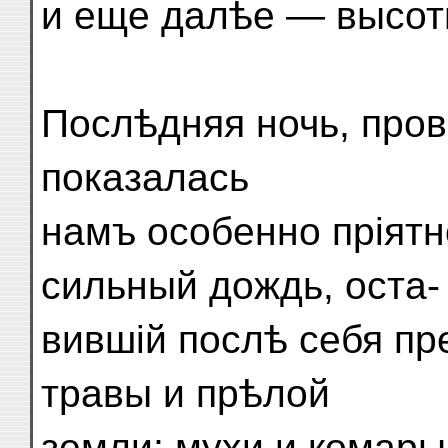
и еще далѣе — высот
Послѣдняя ночь, пров
показалась
намъ особенно пріят
сильный дождь, оста-
вившій послѣ себя п
травы и прѣлой
земли; мухи и комары