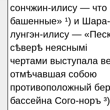
сончжин-илису — что 
башенные» ¹) и Шара-
лунгэн-илису — «Песк
сѣверѣ неяснымі
чертами выступала в
отмѣчавшая собою
противоположный бер
бассейна Сого-норъ ³)