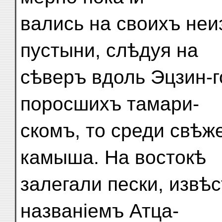
вались на своихъ не
пустыни, слѣдуя на
сѣверъ вдоль Эцзин-го
поросшихъ тамари-
скомъ, то среди свѣж
камыша. На востокѣ
залегали пески, извѣ
названіемъ Атца-