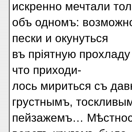
искренно мечтали тол
объ одномъ: возможн
пески и окунуться
въ пріятную прохладу
что приходи-
лось мириться съ да
грустнымъ, тоскливы
пейзажемъ… Мѣстност