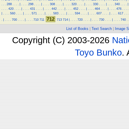
.
.
.
288
.
.
.
.
|
.
.
.
.
298
.
.
.
.
|
.
.
.
.
308
.
.
.
.
|
.
.
.
.
320
.
.
.
.
|
.
.
.
.
330
.
.
.
.
|
.
.
.
.
340
.
.
.
.
|
.
.
.
.
420
.
.
.
.
|
.
.
.
.
431
.
.
.
.
|
.
.
.
.
442
.
.
.
.
|
.
.
.
.
452
.
.
.
.
|
.
.
.
.
464
.
.
.
.
|
.
.
.
.
476
.
.
.
.
|
.
.
.
.
560
.
.
.
.
|
.
.
.
.
571
.
.
.
.
|
.
.
.
.
583
.
.
.
.
|
.
.
.
.
594
.
.
.
.
|
.
.
.
.
607
.
.
.
.
|
.
.
.
.
617
.
.
.
712
.
|
.
.
.
.
700
.
.
.
.
|
.
.
.
.
710
711
713
714
|
.
.
.
.
720
.
.
.
.
|
.
.
.
.
730
.
.
.
.
|
.
.
.
.
740
.
List of Books
|
Text Search
|
Image S
Copyright (C) 2003-2026
Nati
Toyo Bunko
.