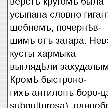
верстъ кругомъ была
усыпана словно гига
щебнемъ, почернѣв-
шимъ отъ загара. Нев
кусты хармыка
выглядѣли захудалым
Кромѣ быстроно-
гихъ антилопъ боро-ц
subgutturosa), одноо