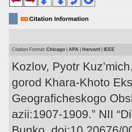
Citation Information
Citation Format:
Chicago
|
APA
|
Harvard
|
IEEE
Kozlov, Pyotr Kuz’mich
gorod Khara-Khoto Eks
Geograficheskogo Obs
azii:1907-1909.” NII “Di
Bunko. doi:10.20676/0