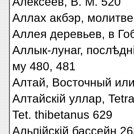
Алексеев, В. М. 520
Аллах акбэр, молитв
Аллея деревьев, в Го
Аллык-лунаг, послѣдн
му 480, 481
Алтай, Восточный или
Алтайскій уллар, Tetra
Tet. thibetanus 629
Альпійскій бассейн 26