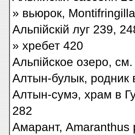
» вьюрок, Montifringilla
Альпійскій луг 239, 24
» хребет 420
Альпійское озеро, см.
Алтын-булык, родник 
Алтын-сумэ, храм в Гу
282
Амарант, Amaranthus p