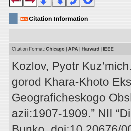
Citation Information
Citation Format:
Chicago
|
APA
|
Harvard
|
IEEE
Kozlov, Pyotr Kuz’mich
gorod Khara-Khoto Eks
Geograficheskogo Obs
azii:1907-1909.” NII “Di
Bunko. doi:10.20676/0