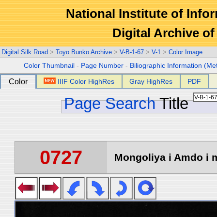
National Institute of Info
Digital Archive 
Digital Silk Road
>
Toyo Bunko Archive
>
V-B-1-67
>
V-1
>
Color Image
Color Thumbnail
-
Page Number
-
Biliographic Information (Me
Color
IIIF Color HighRes
Gray HighRes
PDF
Page Search
Title
0727
Mongoliya i Amdo i m