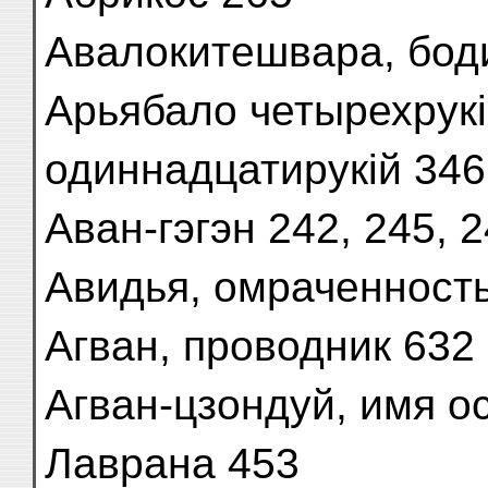
Авалокитешвара, боди
Арьябало четырехрукі
одиннадцатирукій 346,
Аван-гэгэн 242, 245, 
Авидья, омраченность
Агван, проводник 632
Агван-цзондуй, имя 
Лаврана 453