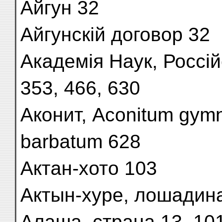
Айгун 32
Айгунскій договор 32
Академія Наук, Россійс
353, 466, 630
Аконит, Aconitum gym
barbatum 628
Актан-хото 103
Актын-хуре, лошадина
Алаша, страна 13, 101,