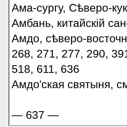
Ама-сургу, Сѣверо-кук
Амбань, китайскій са
Амдо, сѣверо-восточн
268, 271, 277, 290, 39
518, 611, 636
Амдо'ская святыня, с
— 637 —