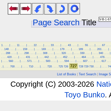
Page Search
Title
1
.
.
.
.
|
.
.
.
.
11
.
.
.
.
|
.
.
.
.
22
.
.
.
.
|
.
.
.
.
33
.
.
.
.
|
.
.
.
.
43
.
.
.
.
|
.
.
.
.
55
.
.
.
.
|
.
.
.
.
67
.
.
.
.
.
.
148
.
.
.
.
|
.
.
.
.
159
.
.
.
.
|
.
.
.
.
169
.
.
.
.
|
.
.
.
.
179
.
.
.
.
|
.
.
.
.
189
.
.
.
.
|
.
.
.
.
201
.
.
.
.
|
.
.
.
.
288
.
.
.
.
|
.
.
.
.
298
.
.
.
.
|
.
.
.
.
308
.
.
.
.
|
.
.
.
.
320
.
.
.
.
|
.
.
.
.
330
.
.
.
.
|
.
.
.
.
340
.
.
.
.
|
.
.
.
.
420
.
.
.
.
|
.
.
.
.
431
.
.
.
.
|
.
.
.
.
442
.
.
.
.
|
.
.
.
.
452
.
.
.
.
|
.
.
.
.
464
.
.
.
.
|
.
.
.
.
476
.
.
.
.
|
.
.
.
.
560
.
.
.
.
|
.
.
.
.
571
.
.
.
.
|
.
.
.
.
583
.
.
.
.
|
.
.
.
.
594
.
.
.
.
|
.
.
.
.
607
.
.
.
.
|
.
.
.
.
617
.
.
.
727
.
|
.
.
.
.
700
.
.
.
.
|
.
.
.
.
710
.
.
.
.
|
.
.
.
.
720
.
.
.
.
725
726
728
729
730
.
.
.
.
|
.
.
.
.
74
List of Books
|
Text Search
|
Image S
Copyright (C) 2003-2026
Nati
Toyo Bunko
.