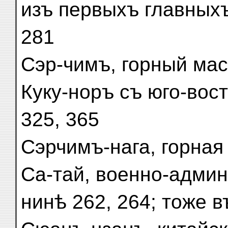
изъ первыхъ главных
281
Сэр-чимъ, горный ма
Куку-норъ съ юго-вост
325, 365
Сэрчимъ-нага, горная 
Са-тай, военно-админ
нинѣ 262, 264; тоже в