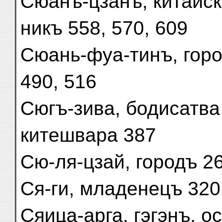
Сюанъ-цзанъ, китайскі
никъ 558, 570, 609
Сюань-фуа-тинъ, город
490, 516
Сюгъ-зива, бодисатва
китешвара 387
Сю-ля-цзай, городъ 26
Ся-ги, младенецъ 320
Сяица-арга, гэгэнъ, 