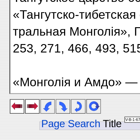
«Тангутско-тибетская
тральная Монголія», Г
253, 271, 466, 493, 51
«Монголія и Амдо» —
Page Search
Title