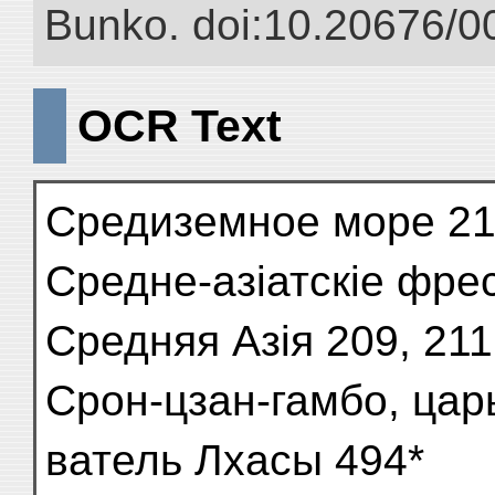
Bunko. doi:10.20676/0
OCR Text
Средиземное море 21
Средне-азіатскіе фре
Средняя Азія 209, 211
Срон-цзан-гамбо, цар
ватель Лхасы 494*