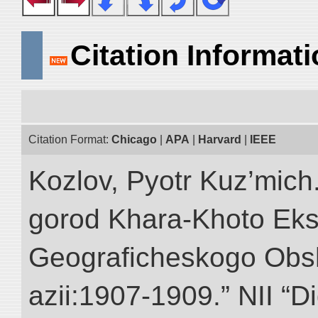
Citation Informat
Citation Format:
Chicago
|
APA
|
Harvard
|
IEEE
Kozlov, Pyotr Kuz’mich
gorod Khara-Khoto Eks
Geograficheskogo Obs
azii:1907-1909.” NII “Di