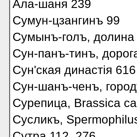
Ала-шаня 239
Сумун-цзангинъ 99
Сумынъ-голъ, долина
Сун-панъ-тинъ, дорог
Сун'ская династія 616
Сун-шанъ-ченъ, город
Сурепица, Brassica ca
Сусликъ, Spermophilus
Сутра 112, 276