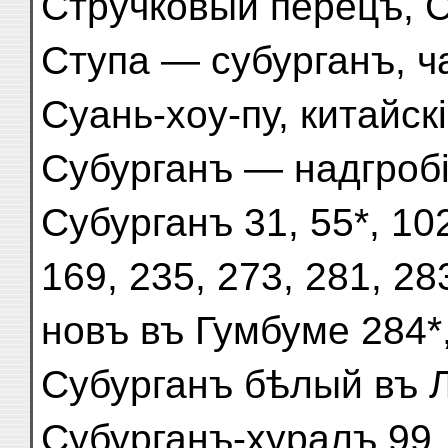
Стручковый перецъ, 
Ступа — субурганъ, ч
Суань-хоу-пу, китайск
Субурганъ — надгробі
Субурганъ 31, 55*, 10
169, 235, 273, 281, 28
новъ въ Гумбуме 284*,
Субурганъ бѣлый въ Л
Субурганъ-хуралъ 99