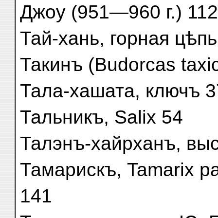
Джоу (951—960 г.) 112
Тай-хань, горная цѣпь
Такинъ (Budorcas taxic
Тала-хашата, ключъ 37
Тальникъ, Salix 54
Талэнъ-хайрханъ, выс
Тамарискъ, Tamarix pal
141