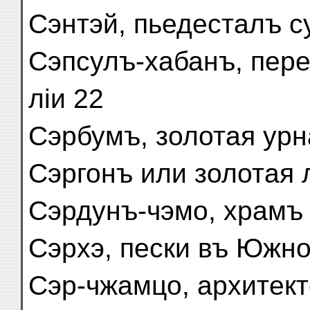
Сэнтэй, пьедесталъ с
Сэпсулъ-хабанъ, пер
ліи 22
Сэрбумъ, золотая урн
Сэргонъ или золотая 
Сэрдунъ-чэмо, храмъ 
Сэрхэ, пески въ Южно
Сэр-чжамцо, архитект