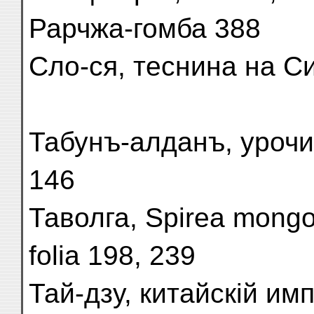
Рарчжа-гомба 388
Сло-ся, теснина на С
Табунъ-алданъ, урочи
146
Таволга, Spirea mongol
folia 198, 239
Тай-дзу, китайскій им