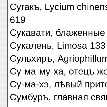
Сугакъ, Lycium chinen
619
Сукавати, блаженные
Сукалень, Limosa 133
Сульхиръ, Agriophillu
Су-ма-му-ха, отецъ ж
Су-ма-хэ, лѣвый прит
Сумбуръ, главная св