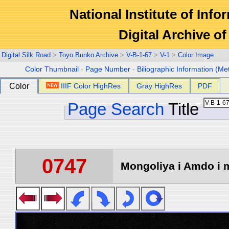
National Institute of Info
Digital Archive 
Digital Silk Road
>
Toyo Bunko Archive
>
V-B-1-67
>
V-1
>
Color Image
Color Thumbnail
-
Page Number
-
Biliographic Information (Me
Color
IIIF Color HighRes
Gray HighRes
PDF
Page Search
Title
0747
Mongoliya i Amdo i m