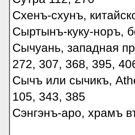
Схенъ-схунъ, китайск
Сыртынъ-куку-норъ, б
Сычуань, западная пр
272, 307, 368, 395, 40
Сычъ или сычикъ, Athe
105, 343, 385
Сэнгэнъ-аро, храмъ в