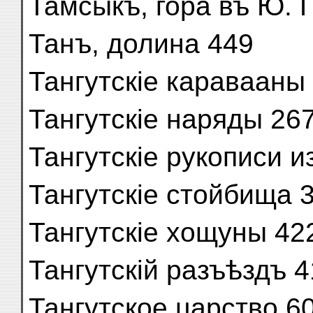
Тамсыкъ, гора въ Ю. Г
Танъ, долина 449
Тангутскіе каравааны 
Тангутскіе наряды 267
Тангутскіе рукописи и
Тангутскіе стойбища 
Тангутскіе хощуны 42
Тангутскій разъѣздъ 4
Тангутское царство 60