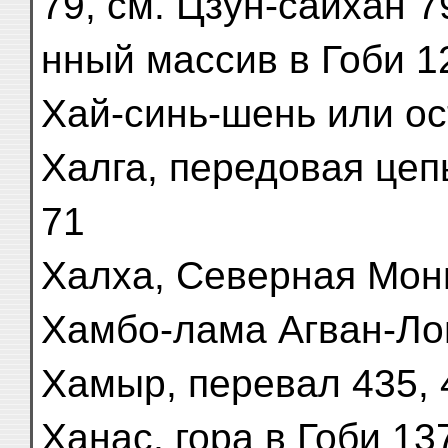
79, см. Цзун-сайхан 7
нный массив в Гоби 1
Хай-синь-шень или ос
Халга, передовая цеп
71
Халха, Северная Монго
Хамбо-лама Агван-Ло
Хамыр, перевал 435, 
Ханас, гора в Гоби 13