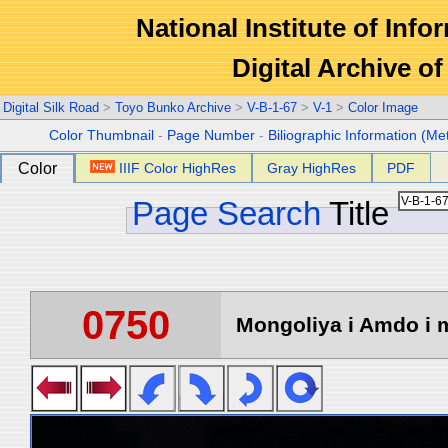
National Institute of Info
Digital Archive 
Digital Silk Road
>
Toyo Bunko Archive
>
V-B-1-67
>
V-1
>
Color Image
Color Thumbnail
-
Page Number
-
Biliographic Information (Me
Color
IIIF Color HighRes
Gray HighRes
PDF
Page Search
Title
0750
Mongoliya i Amdo i m