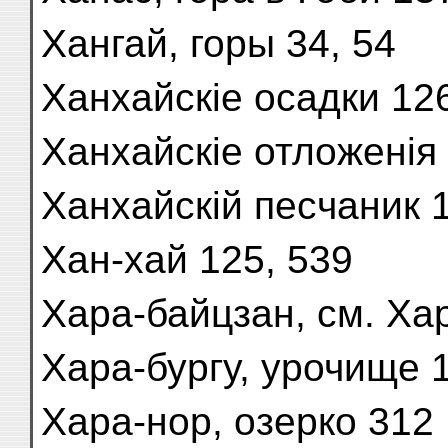
Хангай, горы 34, 54
Ханхайскіе осадки 126
Ханхайскіе отложенія 
Ханхайскій песчаник 1
Хан-хай 125, 539
Хара-байцзан, см. Ха
Хара-бургу, урочище 
Хара-нор, озерко 312