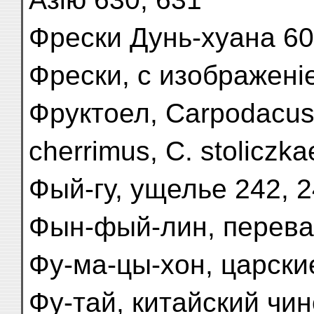
Фрески Дунь-хуана 6
Фрески, с изображені
Фруктоел, Carpodacus r
cherrimus, C. stoliczk
Фый-гу, ущелье 242, 
Фын-фый-лин, перева
Фу-ма-цы-хон, царск
Фу-тай, китайский чи