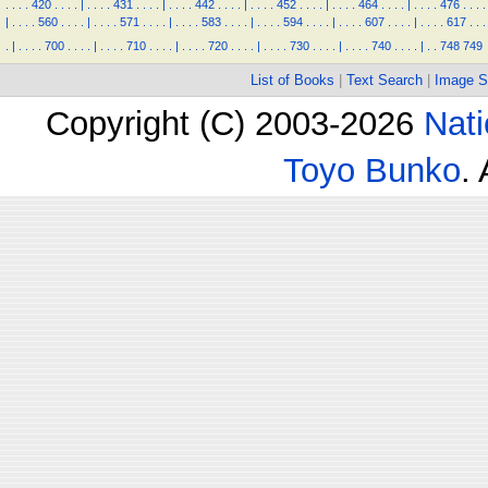
.
.
.
.
420
.
.
.
.
|
.
.
.
.
431
.
.
.
.
|
.
.
.
.
442
.
.
.
.
|
.
.
.
.
452
.
.
.
.
|
.
.
.
.
464
.
.
.
.
|
.
.
.
.
476
.
.
.
.
|
.
.
.
.
560
.
.
.
.
|
.
.
.
.
571
.
.
.
.
|
.
.
.
.
583
.
.
.
.
|
.
.
.
.
594
.
.
.
.
|
.
.
.
.
607
.
.
.
.
|
.
.
.
.
617
.
.
.
.
|
.
.
.
.
700
.
.
.
.
|
.
.
.
.
710
.
.
.
.
|
.
.
.
.
720
.
.
.
.
|
.
.
.
.
730
.
.
.
.
|
.
.
.
.
740
.
.
.
.
|
.
.
748
749
List of Books
|
Text Search
|
Image S
Copyright (C) 2003-2026
Nati
Toyo Bunko
.