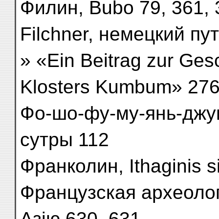
Филин, Bubo 79, 361, 
Filchner, немецкий п
» «Ein Beitrag zur Ges
Klosters Kumbum» 276
Фо-шо-фу-му-янь-джу
сутры 112
Франколин, Ithaginis s
Французская археолог
Азію 630, 631