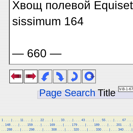
Хвощ полевой Equiset
sissimum 164
— 660 —
Page Search
Title
1
.
.
.
.
|
.
.
.
.
11
.
.
.
.
|
.
.
.
.
22
.
.
.
.
|
.
.
.
.
33
.
.
.
.
|
.
.
.
.
43
.
.
.
.
|
.
.
.
.
55
.
.
.
.
|
.
.
.
.
67
.
.
.
.
.
.
148
.
.
.
.
|
.
.
.
.
159
.
.
.
.
|
.
.
.
.
169
.
.
.
.
|
.
.
.
.
179
.
.
.
.
|
.
.
.
.
189
.
.
.
.
|
.
.
.
.
201
.
.
.
.
|
.
.
.
.
288
.
.
.
.
|
.
.
.
.
298
.
.
.
.
|
.
.
.
.
308
.
.
.
.
|
.
.
.
.
320
.
.
.
.
|
.
.
.
.
330
.
.
.
.
|
.
.
.
.
340
.
.
.
.
|