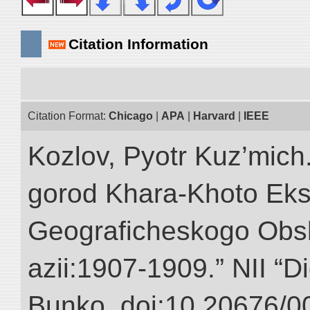
Citation Information
Citation Format:
Chicago
|
APA
|
Harvard
|
IEEE
Kozlov, Pyotr Kuz’mich
gorod Khara-Khoto Eks
Geograficheskogo Obs
azii:1907-1909.” NII “Di
Bunko. doi:10.20676/0