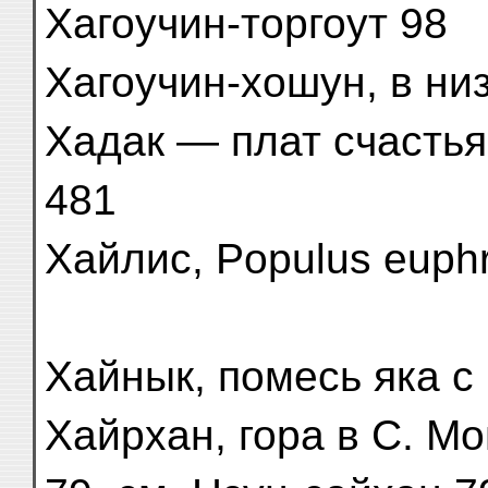
Хагоучин-торгоут 98
Хагоучин-хошун, в ни
Хадак — плат счастья 5
481
Хайлис, Populus euphr
Хайнык, помесь яка с
Хайрхан, гора в С. Мо