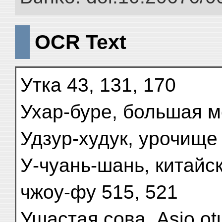
OCR Text
Утка 43, 131, 170
Ухар-буре, большая м
Удзур-худук, урочище
У-чуань-шань, китайс
чжоу-фу 515, 521
Ушастая сова, Asio ot