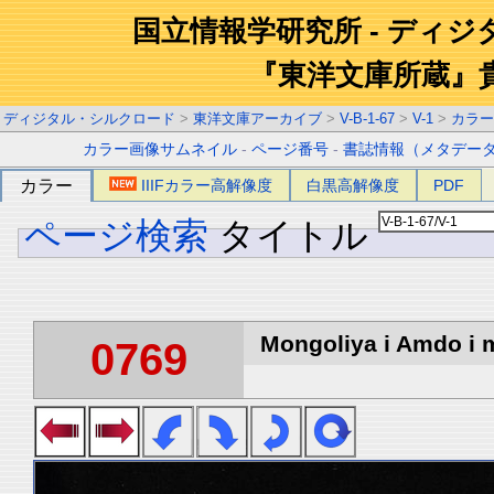
国立情報学研究所 - ディ
『東洋文庫所蔵』
ディジタル・シルクロード
>
東洋文庫アーカイブ
>
V-B-1-67
>
V-1
>
カラー
カラー画像サムネイル
-
ページ番号
-
書誌情報（メタデー
カラー
IIIFカラー高解像度
白黒高解像度
PDF
ページ検索
タイトル
Mongoliya i Amdo i m
0769