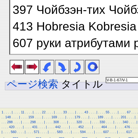
397 Чойбзэн-тих Чойб
413 Hobresia Kobresia
607 руки атрибутами 
ページ検索
タイトル
1
.
.
.
.
|
.
.
.
.
11
.
.
.
.
|
.
.
.
.
22
.
.
.
.
|
.
.
.
.
33
.
.
.
.
|
.
.
.
.
43
.
.
.
.
|
.
.
.
.
55
.
.
.
.
|
.
.
.
.
67
.
.
.
.
.
.
148
.
.
.
.
|
.
.
.
.
159
.
.
.
.
|
.
.
.
.
169
.
.
.
.
|
.
.
.
.
179
.
.
.
.
|
.
.
.
.
189
.
.
.
.
|
.
.
.
.
201
.
.
.
.
|
.
.
.
.
288
.
.
.
.
|
.
.
.
.
298
.
.
.
.
|
.
.
.
.
308
.
.
.
.
|
.
.
.
.
320
.
.
.
.
|
.
.
.
.
330
.
.
.
.
|
.
.
.
.
340
.
.
.
.
|
.
.
.
.
420
.
.
.
.
|
.
.
.
.
431
.
.
.
.
|
.
.
.
.
442
.
.
.
.
|
.
.
.
.
452
.
.
.
.
|
.
.
.
.
464
.
.
.
.
|
.
.
.
.
476
.
.
.
.
|
.
.
.
.
560
.
.
.
.
|
.
.
.
.
571
.
.
.
.
|
.
.
.
.
583
.
.
.
.
|
.
.
.
.
594
.
.
.
.
|
.
.
.
.
607
.
.
.
.
|
.
.
.
.
617
.
.
.