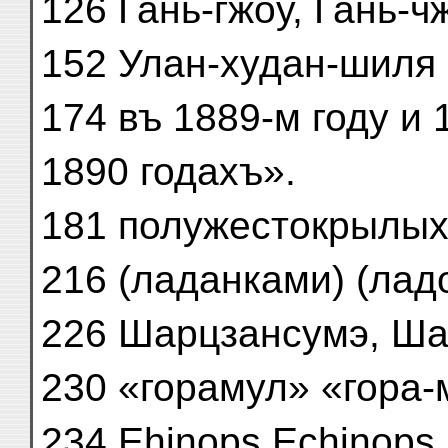
126 Гань-гжоу, Гань-ч
152 Улан-худан-шиля
174 въ 1889-м году и 
1890 годахъ».
181 полужестокрылых
216 (ладанками) (лад
226 Шарцзансумэ, Ша
230 «горамул» «гора-
234 Ehinops Echinops