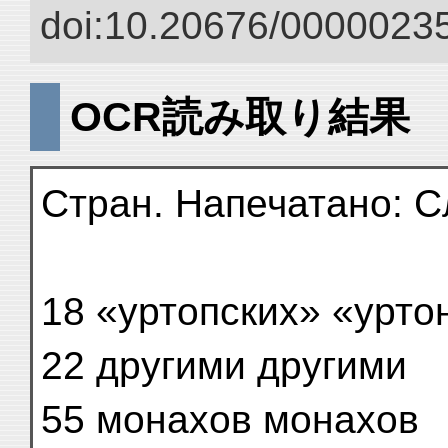
doi:10.20676/00000235
OCR読み取り結果
Стран. Напечатано: С
18 «уртопских» «урто
22 другими другими
55 монахов монахов