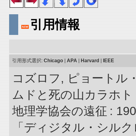
引用情報
引用形式選択:
Chicago
|
APA
|
Harvard
|
IEEE
コズロフ, ピョートル
ムドと死の山カラホト
地理学協会の遠征 : 190
「ディジタル・シルク