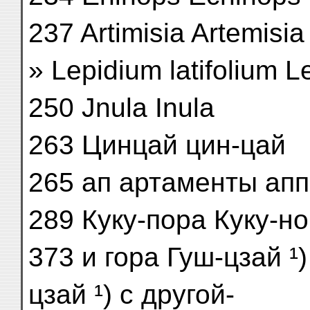
237 Artimisia Artemisia
» Lepidium latifolium L
250 Jnula Inula
263 Цинцай цин-цай
265 ап артаменты ап
289 Куку-пора Куку-н
373 и гора Гуш-цзай ¹)
цзай ¹) с другой-