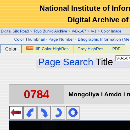
National Institute of Info
Digital Archive 
Digital Silk Road
>
Toyo Bunko Archive
>
V-B-1-67
>
V-1
>
Color Image
Color Thumbnail
-
Page Number
-
Biliographic Information (Me
Color
IIIF Color HighRes
Gray HighRes
PDF
Page Search
Title
0784
Mongoliya i Amdo i m