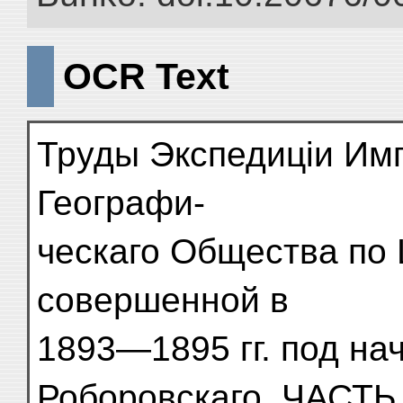
OCR Text
Труды Экспедиціи Имп
Географи-
ческаго Общества по 
совершенной в
1893—1895 гг. под на
Роборовскаго. ЧАСТЬ I