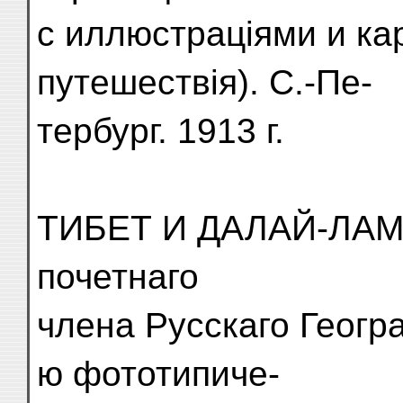
с иллюстраціями и ка
путешествія). С.-Пе-
тербург. 1913 г.
ТИБЕТ И ДАЛАЙ-ЛАМА.
почетнаго
члена Русскаго Геогр
ю фототипиче-