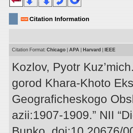
Citation Information
Citation Format:
Chicago
|
APA
|
Harvard
|
IEEE
Kozlov, Pyotr Kuz’mich
gorod Khara-Khoto Eks
Geograficheskogo Obs
azii:1907-1909.” NII “Di
Bunko. doi:10.20676/0