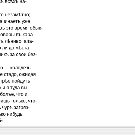
зъ всѣхъ на-
то незамѣтно;
начинаетъ уже
въ это время обык-
говоры въ кара-
ъ лѣниво, апа-
о ли до мѣста
икъ за свои без-
то — колодезь
е стадо, ожидая
стрѣе пойдутъ
 и я туда вы-
болѣе, что и
ишь только, что-
 чуръ загряз-
ко нибудь,
й.