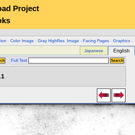
Road Project
oks
tion
-
Color Image
-
Gray HighRes. Image
-
Facing Pages
-
Graphics
-
Japanese
English
Full Text
.1