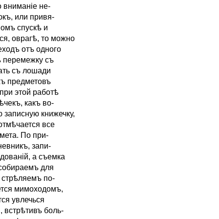
 вниманіе не-
къ, или привя-
номъ спускѣ и
я, оврагѣ, то можно
еходъ отъ одного
ъ перемежку съ
ать съ лошади
хъ предметовъ
 при этой работѣ
ѣчекъ, какъ во-
 записную книжечку,
 отмѣчается все
мета. По при-
невникъ, запи-
дованій, а съемка
 собираемъ для
, стрѣляемъ по-
ется мимоходомъ,
тся увлечься
 встрѣтивъ боль-