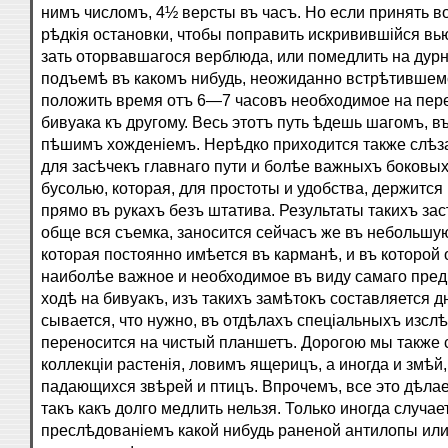
нимъ числомъ, 4½ версты въ часъ. Но если принять во
рѣдкія остановки, чтобы поправить искривившійся вью
зать оторвавшагося верблюда, или помедлить на дур
подъемѣ въ какомъ нибудь, неожиданно встрѣтившемс
положить время отъ 6—7 часовъ необходимое на пер
бивуака къ другому. Весь этотъ путь ѣдешь шагомъ, в
пѣшимъ хожденіемъ. Нерѣдко приходится также слѣз
для засѣчекъ главнаго пути и болѣе важныхъ боковы
бусолью, которая, для простоты и удобства, держится
прямо въ рукахъ безъ штатива. Результаты такихъ зас
обще вся съемка, заносится сейчасъ же въ небольшую
которая постоянно имѣется въ карманѣ, и въ которой
наиболѣе важное и необходимое въ виду самаго пред
ходѣ на бивуакъ, изъ такихъ замѣтокъ составляется д
сывается, что нужно, въ отдѣлахъ спеціальныхъ изслѣ
переносится на чистый планшетъ. Дорогою мы также
коллекціи растенія, ловимъ ящерицъ, а иногда и змѣй
падающихся звѣрей и птицъ. Впрочемъ, все это дѣла
такъ какъ долго медлить нельзя. Только иногда случае
преслѣдованіемъ какой нибудь раненой антилопы или,