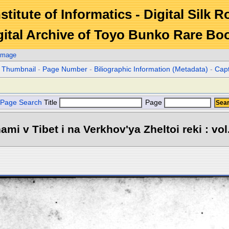
stitute of Informatics - Digital Silk 
gital Archive of Toyo Bunko Rare Bo
Image
r Thumbnail
-
Page Number
-
Biliographic Information (Metadata)
-
Cap
Page Search
Title
Page
mi v Tibet i na Verkhov'ya Zheltoi reki : vol