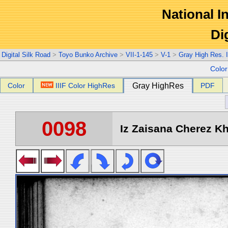
National In
Di
Digital Silk Road
>
Toyo Bunko Archive
>
VII-1-145
>
V-1
>
Gray High Res. 
Colo
Color
IIIF Color HighRes
Gray HighRes
PDF
0098
Iz Zaisana Cherez Kha