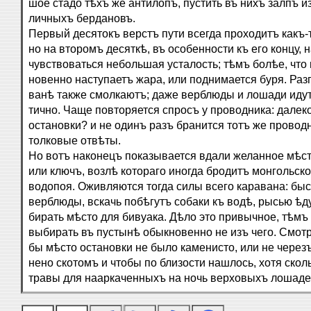
шое стадо тѣхъ же антилопъ, пустить въ нихъ залпъ и
личныхъ бердановъ.
Первый десятокъ верстъ пути всегда проходитъ какъ-
но на второмъ десяткѣ, въ особенности къ его концу, 
чувствоваться небольшая усталость; тѣмъ болѣе, что 
новенно наступаетъ жара, или поднимается буря. Раз
ванѣ также смолкаютъ; даже верблюды и лошади идут
тично. Чаще повторяется спросъ у проводника: далек
остановки? и не одинъ разъ бранится тотъ же проводн
толковые отвѣты.
Но вотъ наконецъ показывается вдали желанное мѣс
или ключъ, возлѣ котораго иногда бродитъ монгольско
водопоя. Оживляются тогда силы всего каравана: бы
верблюды, вскачь побѣгутъ собаки къ водѣ, рысью ѣду
бирать мѣсто для бивуака. Дѣло это привычное, тѣмъ 
выбирать въ пустынѣ обыкновенно не изъ чего. Смотр
бы мѣсто остановки не было каменисто, или не черезъ
нено скотомъ и чтобы по близости нашлось, хотя сколь
травы для нааркаченныхъ на ночь верховыхъ лошаде