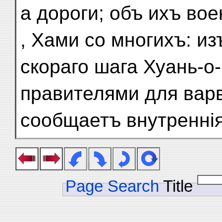
а дороги; объ ихъ вое
, Хами со многихъ: и
скораго шага Хуань-о
правителями для вар
сообщаетъ внутреннія
Page Search
Title