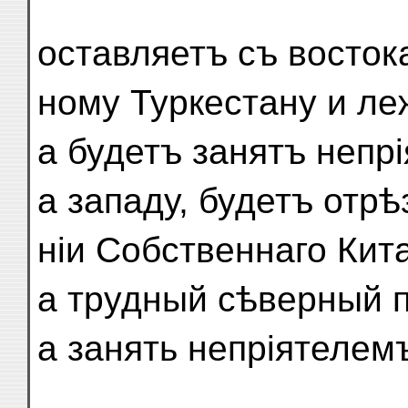
оставляетъ съ востока,
ному Туркестану и л
а будетъ занятъ непр
а западу, будетъ отрѣ
ніи Собственнаго Кита
а трудный сѣверный п
а занять непріятелем