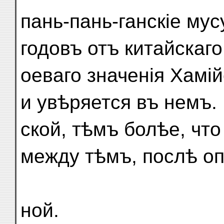
пань-пань-ганскіе му
годовъ отъ китайскаг
оеваго значенія Хамій
и увѣряется въ немъ. 
ской, тѣмъ болѣе, что
между тѣмъ, послѣ о
ной.