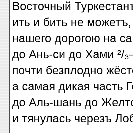
Восточный Туркестанъ
ить и бить не можетъ,
нашего дорогою на с
до Ань-си до Хами ²/
почти безплодно жёсто
а самая дикая часть Г
до Аль-шань до Желто
и тянулась черезъ Ло