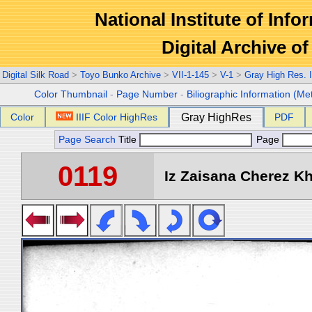
National Institute of Info
Digital Archive 
Digital Silk Road
>
Toyo Bunko Archive
>
VII-1-145
>
V-1
>
Gray High Res. 
Color Thumbnail
-
Page Number
-
Biliographic Information (Me
Color
IIIF Color HighRes
Gray HighRes
PDF
Page Search
Title
Page
0119
Iz Zaisana Cherez Kha