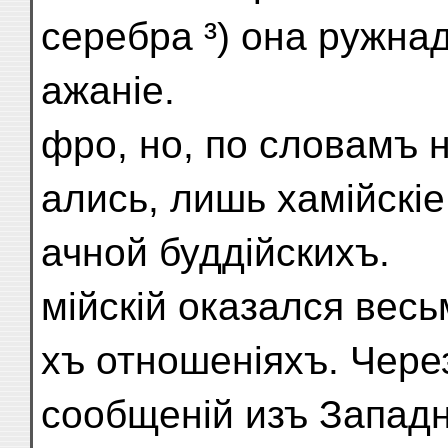
серебра ³) она ружнад
ажаніе.
фро, но, по словамъ 
ались, лишь хамійскіе
ачной буддійскихъ.
мійскій оказался вес
хъ отношеніяхъ. Чере
сообщеній изъ Западн