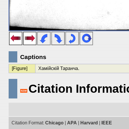
Captions
[Figure]
Хамiйскiй Таранча.
Citation Informat
Citation Format:
Chicago
|
APA
|
Harvard
|
IEEE