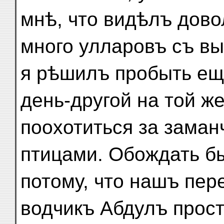
мнѣ, что видѣлъ дово
много улларовъ съ в
я рѣшилъ пробыть е
день-другой на той же
поохотиться за зама
птицами. Обождать б
потому, что нашъ пер
водчикъ Абдулъ прост