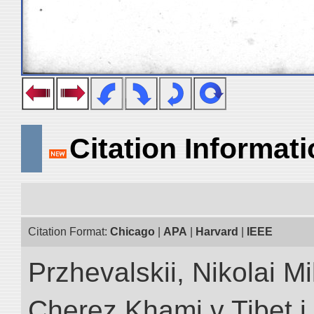
Citation Informat
Citation Format:
Chicago
|
APA
|
Harvard
|
IEEE
Przhevalskii, Nikolai Mi
Cherez Khami v Tibet i 