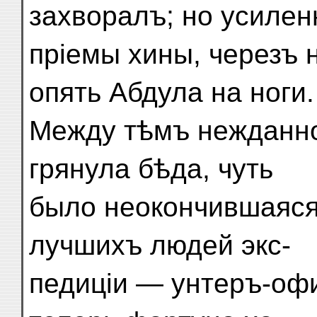
захворалъ; но усиле
пріемы хины, черезъ 
опять Абдула на ноги.
Между тѣмъ нежданно
грянула бѣда, чуть
было неокончившаяся
лучшихъ людей экс-
педиціи — унтеръ-офи