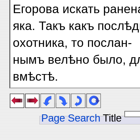
Егорова искать ранен
яка. Такъ какъ послѣд
охотника, то послан-
нымъ велѣно было, дл
вмѣстѣ.
Page Search
Title