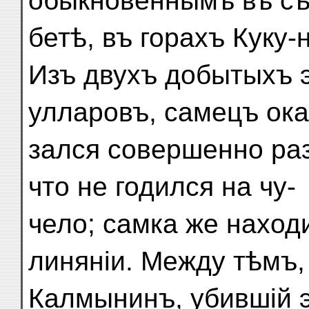
обыкновеннымъ въ сѣ
бетѣ, въ горахъ Куку-н
Изъ двухъ добытыхъ 
улларовъ, самецъ ока
зался совершенно ра
что не годился на чу-
чело; самка же наход
линяніи. Между тѣмъ,
Калмынинъ, убившій 