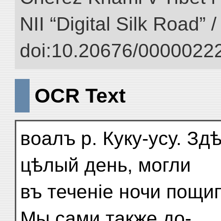
NII “Digital Silk Road” 
doi:10.20676/00000222
OCR Text
воалъ р. Куку-усу. З
цѣлый день, могли
въ теченіе ночи пощи
Мы сами также до-