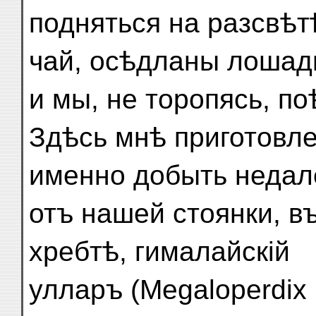
подняться на разсвѣт
чай, осѣдланы лошад
и мы, не торопясь, по
Здѣсь мнѣ приготовл
именно добыть недал
отъ нашей стоянки, в
хребтѣ, гималайскій
улларъ (Megaloperdix 