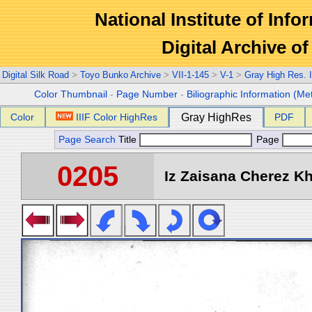
National Institute of Info
Digital Archive 
Digital Silk Road
>
Toyo Bunko Archive
>
VII-1-145
>
V-1
>
Gray High Res. 
Color Thumbnail
-
Page Number
-
Biliographic Information (Me
Color
IIIF Color HighRes
Gray HighRes
PDF
Page Search
Title
Page
0205
Iz Zaisana Cherez Kha