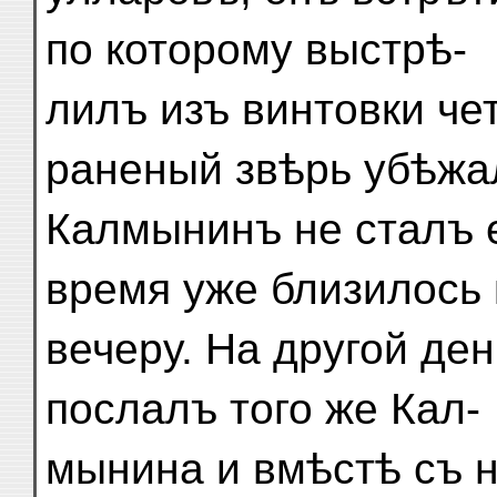
по которому выстрѣ-
лилъ изъ винтовки че
раненый звѣрь убѣжа
Калмынинъ не сталъ е
время уже близилось 
вечеру. На другой де
послалъ того же Кал-
мынина и вмѣстѣ съ 