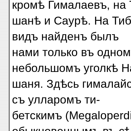
кромѣ Гималаевъ, на 
шанѣ и Саурѣ. На Тиб
видъ найденъ былъ
нами только въ одно
небольшомъ уголкѣ Н
шаня. Здѣсь гималай
съ улларомъ ти-
бетскимъ (Megaloperdi