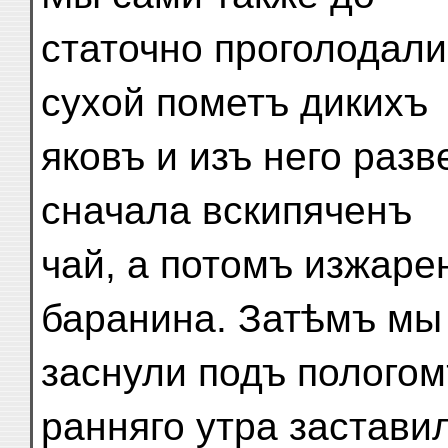
статочно проголодал
сухой пометъ дикихъ
яковъ и изъ него разв
сначала вскипяченъ
чай, а потомъ изжаре
баранина. Затѣмъ мы
заснули подъ пологом
ранняго утра застави