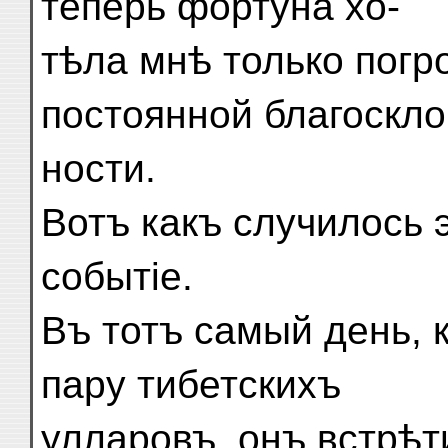
теперь фортуна хо-
тѣла мнѣ только погр
постоянной благоскло
ности.
Вотъ какъ случилось 
событіе.
Въ тотъ самый день, 
пару тибетскихъ
улларовъ, онъ встрѣти