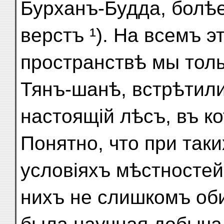
Бурханъ-Будда, болѣ
верстъ ¹). На всемъ э
пространствѣ мы тол
Тянъ-шанѣ, встрѣтил
настоящій лѣсъ, въ к
Понятно, что при так
условіяхъ мѣстностей
нихъ не слишкомъ об