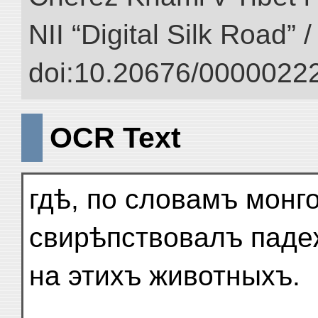
NII “Digital Silk Road” 
doi:10.20676/00000222
OCR Text
гдѣ, по словамъ монго
свирѣпствовалъ пад
на этихъ животныхъ.