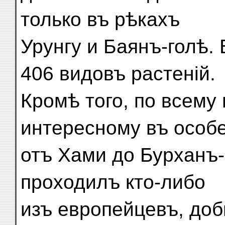
только въ рѣкахъ
Урунгу и Баянъ-голѣ.
406 видовъ растеній.
Кромѣ того, по всему
интересному въ особ
отъ Хами до Бурханъ-
проходилъ кто-либо
изъ европейцевъ, доб