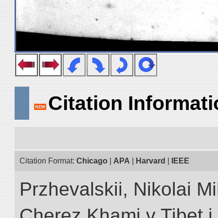
Citation Informat
Citation Format:
Chicago
|
APA
|
Harvard
|
IEEE
Przhevalskii, Nikolai Mi
Cherez Khami v Tibet i 