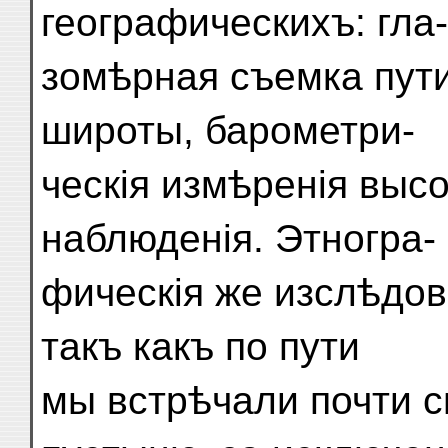
географическихъ: гла-
зомѣрная съемка пути
широты, барометри-
ческія измѣренія выс
наблюденія. Этногра-
фическія же изслѣдов
такъ какъ по пути
мы встрѣчали почти 