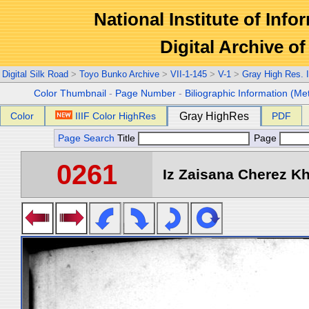
National Institute of Info
Digital Archive 
Digital Silk Road
>
Toyo Bunko Archive
>
VII-1-145
>
V-1
>
Gray High Res. 
Color Thumbnail
-
Page Number
-
Biliographic Information (Me
Color
IIIF Color HighRes
Gray HighRes
PDF
Page Search
Title
Page
0261
Iz Zaisana Cherez Kha