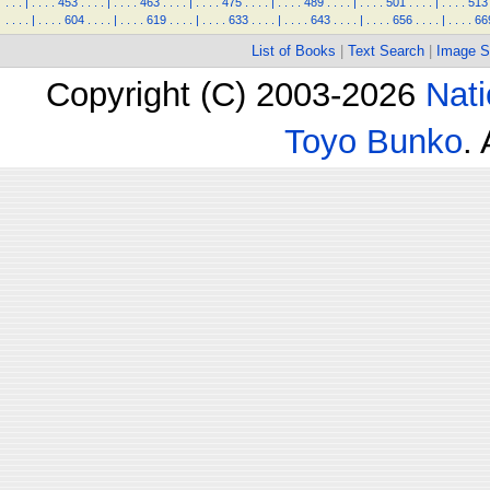
.
.
.
|
.
.
.
.
453
.
.
.
.
|
.
.
.
.
463
.
.
.
.
|
.
.
.
.
475
.
.
.
.
|
.
.
.
.
489
.
.
.
.
|
.
.
.
.
501
.
.
.
.
|
.
.
.
.
513
.
.
.
.
|
.
.
.
.
604
.
.
.
.
|
.
.
.
.
619
.
.
.
.
|
.
.
.
.
633
.
.
.
.
|
.
.
.
.
643
.
.
.
.
|
.
.
.
.
656
.
.
.
.
|
.
.
.
.
66
List of Books
|
Text Search
|
Image S
Copyright (C) 2003-2026
Nati
Toyo Bunko
.