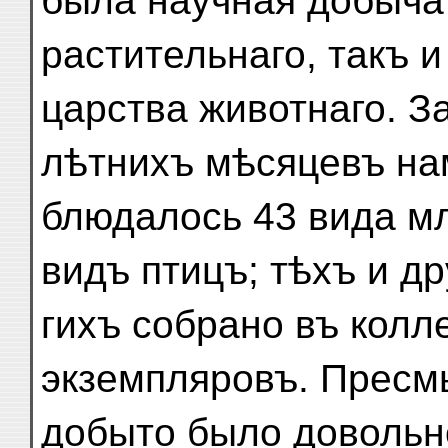
была научная добыча 
растительнаго, такъ и
царства животнаго. З
лѣтнихъ мѣсяцевъ на
блюдалось 43 вида мл
видъ птицъ; тѣхъ и др
гихъ собрано въ колл
экземпляровъ. Прес
добыто было довольн