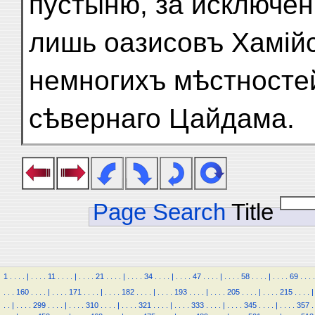
пустыню, за исключен
лишь оазисовъ Хамійс
немногихъ мѣстносте
сѣвернаго Цайдама.
Page Search
Title
1
.
.
.
.
|
.
.
.
.
11
.
.
.
.
|
.
.
.
.
21
.
.
.
.
|
.
.
.
.
34
.
.
.
.
|
.
.
.
.
47
.
.
.
.
|
.
.
.
.
58
.
.
.
.
|
.
.
.
.
69
.
.
.
.
.
.
.
160
.
.
.
.
|
.
.
.
.
171
.
.
.
.
|
.
.
.
.
182
.
.
.
.
|
.
.
.
.
193
.
.
.
.
|
.
.
.
.
205
.
.
.
.
|
.
.
.
.
215
.
.
.
.
|
.
.
|
.
.
.
.
299
.
.
.
.
|
.
.
.
.
310
.
.
.
.
|
.
.
.
.
321
.
.
.
.
|
.
.
.
.
333
.
.
.
.
|
.
.
.
.
345
.
.
.
.
|
.
.
.
.
357
.