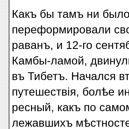
Какъ бы тамъ ни было
переформировали сво
раванъ, и 12-го сент
Камбы-ламой, двинул
въ Тибетъ. Начался в
путешествія, болѣе ин
ресный, какъ по само
лежавшихъ мѣстносте