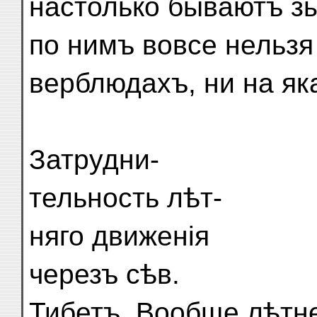
настолько бываютъ зы
по нимъ вовсе нельзя
верблюдахъ, ни на як
Затрудни-
тельность лѣт-
няго движенія
черезъ сѣв.
Тибетъ. Вообще лѣтне