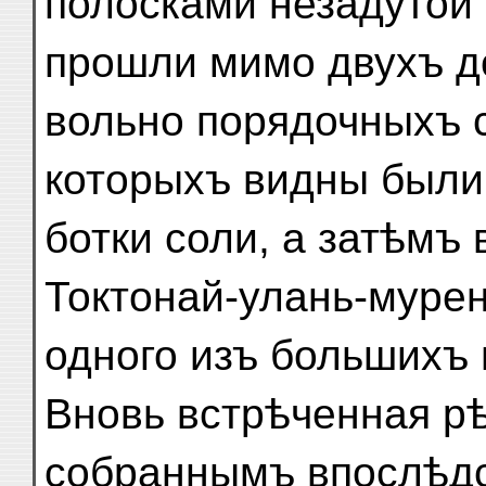
полосками незадутой 
прошли мимо двухъ д
вольно порядочныхъ 
которыхъ видны были
ботки соли, а затѣмъ
Токтонай-улань-муре
одного изъ большихъ 
Вновь встрѣченная рѣ
собраннымъ впослѣдс