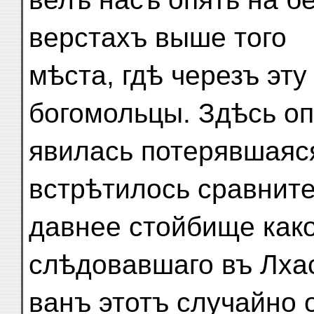
верстахъ выше того
мѣста, гдѣ черезъ эт
богомольцы. Здѣсь оп
явилась потерявшаяся
встрѣтилось сравните
давнее стойбище како
слѣдовавшаго въ Лхас
ванъ этотъ случайно