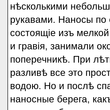
нѣсколькими неболь
рукавами. Наносы по
состоящіе изъ мелкой
и гравія, занимали о
поперечникѣ. При лѣ
разливѣ все это прос
водою. Но и послѣ сп
наносные берега, как