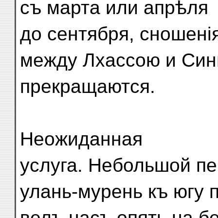
съ марта или апрѣля
до сентября, сношені
между Лхассою и Си
прекращаются.
Неожиданная
услуга. Небольшой пе
улань-мурень къ югу 
велъ насъ опять на б