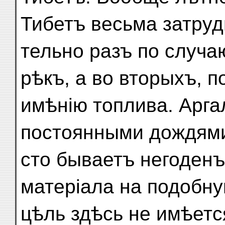
Тибетъ весьма затруд
тельно разъ по случ
рѣкъ, а во вторыхъ, п
имѣнію топлива. Арга
постоянными дождями
сто бываетъ негоденъ 
матеріала на подобн
цѣль здѣсь не имѣетс