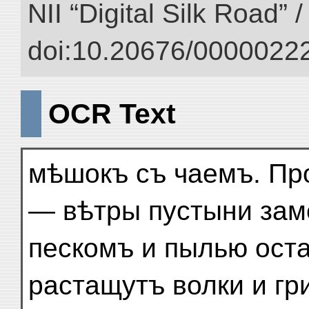
NII “Digital Silk Road” 
doi:10.20676/00000222
OCR Text
мѣшокъ съ чаемъ. Пр
— вѣтры пустыни зам
пескомъ и пылью оста
растащутъ волки и гр