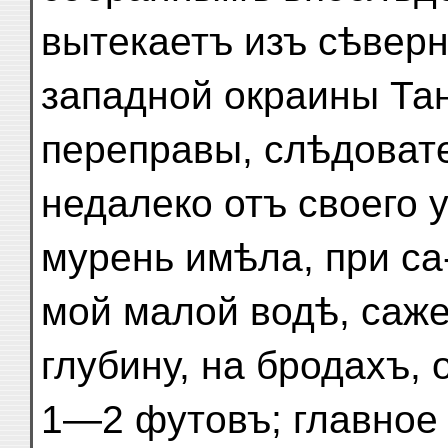
вытекаетъ изъ сѣверн
западной окраины Тан
переправы, слѣдоват
недалеко отъ своего у
мурень имѣла, при са
мой малой водѣ, саж
глубину, на бродахъ, 
1—2 футовъ; главное