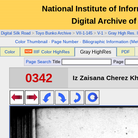
National Institute of Info
Digital Archive 
Digital Silk Road
>
Toyo Bunko Archive
>
VII-1-145
>
V-1
>
Gray High Res. 
Color Thumbnail
-
Page Number
-
Biliographic Information (Me
Color
IIIF Color HighRes
Gray HighRes
PDF
Page Search
Title
Page
0342
Iz Zaisana Cherez Kha