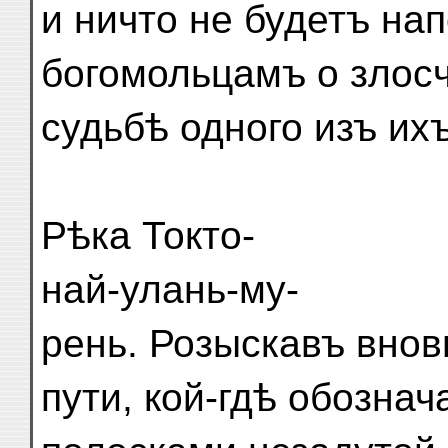
и ничто не будетъ на
богомольцамъ о злос
судьбѣ одного изъ ихъ
Рѣка Токто-
най-улань-му-
рень. Розыскавъ внов
пути, кой-гдѣ обозна