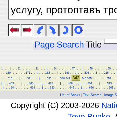
услугу, протоптавъ тр
Page Search
Title
1
.
.
.
.
|
.
.
.
.
11
.
.
.
.
|
.
.
.
.
21
.
.
.
.
|
.
.
.
.
34
.
.
.
.
|
.
.
.
.
47
.
.
.
.
|
.
.
.
.
58
.
.
.
.
|
.
.
.
.
69
.
.
.
.
.
.
.
160
.
.
.
.
|
.
.
.
.
171
.
.
.
.
|
.
.
.
.
182
.
.
.
.
|
.
.
.
.
193
.
.
.
.
|
.
.
.
.
205
.
.
.
.
|
.
.
.
.
215
.
.
.
.
|
342
.
.
.
.
310
.
.
.
.
|
.
.
.
.
321
.
.
.
.
|
.
.
.
.
333
.
.
.
.
|
340
341
343
345
.
.
.
.
|
.
.
.
.
357
.
.
.
|
.
.
.
.
453
.
.
.
.
|
.
.
.
.
463
.
.
.
.
|
.
.
.
.
475
.
.
.
.
|
.
.
.
.
489
.
.
.
.
|
.
.
.
.
501
.
.
.
.
|
.
.
.
.
513
.
.
.
.
|
.
.
.
.
604
.
.
.
.
|
.
.
.
.
619
.
.
.
.
|
.
.
.
.
633
.
.
.
.
|
.
.
.
.
643
.
.
.
.
|
.
.
.
.
656
.
.
.
.
|
.
.
.
.
669
.
.
List of Books
|
Text Search
|
Image S
Copyright (C) 2003-2026
Nati
Toyo Bunko
.