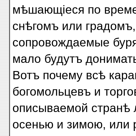
мѣшающіеся по врем
снѣгомъ или градомъ,
сопровождаемые буря
мало будутъ донимат
Вотъ почему всѣ кар
богомольцевъ и торго
описываемой странѣ
осенью и зимою, или 