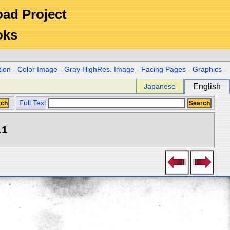
Road Project
oks
tion
-
Color Image
-
Gray HighRes. Image
-
Facing Pages
-
Graphics
-
Japanese
English
Full Text
.1