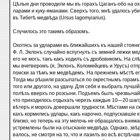
Цѣлые дни проводили мы въ горахъ Цаганъ-обо на охо
ларами и куку-яманами. Сверхъ того, мнѣ удалось уб
въ Тибетѣ медвѣда (Ursus lagomyiarius).
Случилось это такимъ образомъ.
Охотясь за удларами въ ближайшихъ къ нашей стоянк
Ф. Л. Эклонъ случайно вспугнулъ съ зимней лежки ме
его не могъ, такъ какъ ходилъ съ дробовикомъ. На с
мы вчетверомъ (я, Эклонъ, Коломейцевъ и Урусъ) отп
поиски за тѣмъ же медвѣдемъ. На прежнемъ мѣстѣ ег
Тогда мы рѣшили разсыпаться по окрестнымъ горамъ 
того или другого, на удачу. Для себя и выбралъ лучшій
полѣзъ вверхъ по розсыни. Подъемъ былъ чрезвычайн
что приходилось отдыхать черезъ каждые 10—20 шаг
вѣтеръ и морозъ довершали трудности. Мѣстами на с
кахъ кормились удлары, какъ нарочно, подпускавшіе к
близко, но теперь на эту мелочь не обращалось вним
устремлены были на отысканіе медвѣда. Однако, звѣр
валось, не смотря на то, что и лазилъ во всѣ встрѣча