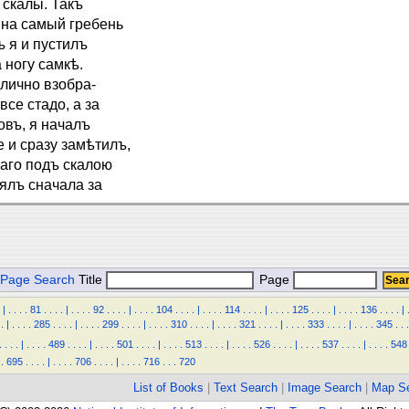
 скалы. Такъ
я на самый гребень
ъ я и пустилъ
 ногу самкѣ.
тлично взобра-
се стадо, а за
овъ, я началъ
 и сразу замѣтилъ,
шаго подъ скалою
нялъ сначала за
Page Search
Title
Page
|
.
.
.
.
81
.
.
.
.
|
.
.
.
.
92
.
.
.
.
|
.
.
.
.
104
.
.
.
.
|
.
.
.
.
114
.
.
.
.
|
.
.
.
.
125
.
.
.
.
|
.
.
.
.
136
.
.
.
.
|
.
|
.
.
.
.
285
.
.
.
.
|
.
.
.
.
299
.
.
.
.
|
.
.
.
.
310
.
.
.
.
|
.
.
.
.
321
.
.
.
.
|
.
.
.
.
333
.
.
.
.
|
.
.
.
.
345
.
.
.
.
.
.
.
|
.
.
.
.
489
.
.
.
.
|
.
.
.
.
501
.
.
.
.
|
.
.
.
.
513
.
.
.
.
|
.
.
.
.
526
.
.
.
.
|
.
.
.
.
537
.
.
.
.
|
.
.
.
.
548
.
695
.
.
.
.
|
.
.
.
.
706
.
.
.
.
|
.
.
.
.
716
.
.
.
720
List of Books
|
Text Search
|
Image Search
|
Map S