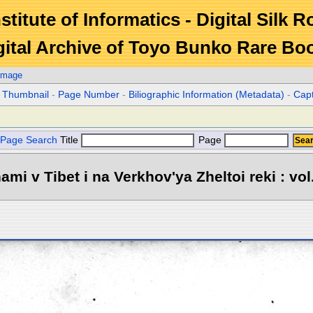
stitute of Informatics - Digital Silk 
gital Archive of Toyo Bunko Rare Bo
Image
r Thumbnail
-
Page Number
-
Biliographic Information (Metadata)
-
Cap
Page Search
Title
Page
mi v Tibet i na Verkhov'ya Zheltoi reki : vol