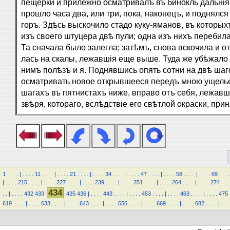
пещерки и прилежно осматривалъ въ бинокль дальнія
прошло часа два, или три, пока, наконецъ, и поднялс
горъ. Здѣсь выскочило стадо куку-яманов, въ которых
изъ своего штуцера двѣ пули; одна изъ нихъ перебила
Та сначала было залегла; затѣмъ, снова вскочила и о
лась на скалы, лежавшія еще выше. Туда же убѣжало в
нимъ полѣзъ и я. Поднявшись опять сотни на двѣ шаг
осматривать новое открывшееся передъ мною ущелье
шагахъ въ пятнистахъ ниже, вправо отъ себя, лежав
звѣря, котораго, вслѣдствіе его свѣтлой окраски, при
1
.
.
.
.
|
.
.
.
.
11
.
.
.
.
|
.
.
.
.
21
.
.
.
.
|
.
.
.
.
34
.
.
.
.
|
.
.
.
.
47
.
.
.
.
|
.
.
.
.
58
.
.
.
.
|
.
.
.
.
69
.
.
.
.
|
.
.
.
.
215
.
.
.
.
|
.
.
.
.
227
.
.
.
.
|
.
.
.
.
239
.
.
.
.
|
.
.
.
.
251
.
.
.
.
|
.
.
.
.
264
.
.
.
.
|
.
.
.
.
274
.
.
.
434
.
.
|
.
.
.
.
432
433
435
436
|
.
.
.
.
443
.
.
.
.
|
.
.
.
.
453
.
.
.
.
|
.
.
.
.
463
.
.
.
.
|
.
.
.
.
475
619
.
.
.
.
|
.
.
.
.
633
.
.
.
.
|
.
.
.
.
643
.
.
.
.
|
.
.
.
.
656
.
.
.
.
|
.
.
.
.
669
.
.
.
.
|
.
.
.
.
682
.
.
.
.
|
.
.
.