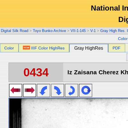
National In
Di
Digital Silk Road
>
Toyo Bunko Archive
>
VII-1-145
>
V-1
>
Gray High Res. 
Colo
Color
IIIF Color HighRes
Gray HighRes
PDF
0434
Iz Zaisana Cherez Kha