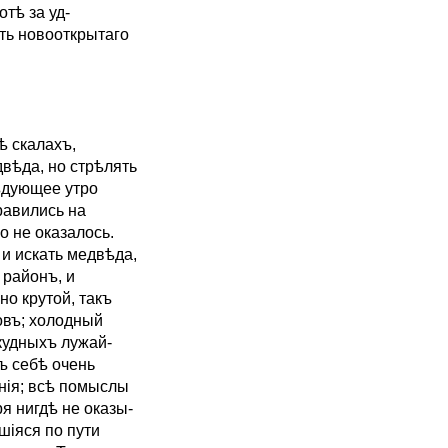
тѣ за уд-
ить новооткрытаго
ѣ скалахъ,
двѣда, но стрѣлять
лѣдующее утро
равились на
о не оказалось.
и искать медвѣда,
 районъ, и
о крутой, такъ
овъ; холодный
кудныхъ лужай-
ъ себѣ очень
анія; всѣ помыслы
я нигдѣ не оказы-
вшіяся по пути