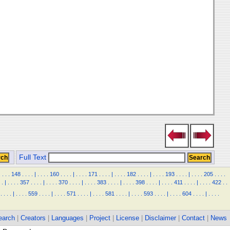
Full Text
.
.
.
.
148
.
.
.
.
|
.
.
.
.
160
.
.
.
.
|
.
.
.
.
171
.
.
.
.
|
.
.
.
.
182
.
.
.
.
|
.
.
.
.
193
.
.
.
.
|
.
.
.
.
205
.
.
.
.
.
|
.
.
.
.
357
.
.
.
.
|
.
.
.
.
370
.
.
.
.
|
.
.
.
.
383
.
.
.
.
|
.
.
.
.
398
.
.
.
.
|
.
.
.
.
411
.
.
.
.
|
.
.
.
.
422
.
.
.
.
.
.
|
.
.
.
.
559
.
.
.
.
|
.
.
.
.
571
.
.
.
.
|
.
.
.
.
581
.
.
.
.
|
.
.
.
.
593
.
.
.
.
|
.
.
.
.
604
.
.
.
.
|
.
.
.
.
earch
|
Creators
|
Languages
|
Project
|
License
|
Disclaimer
|
Contact
|
News