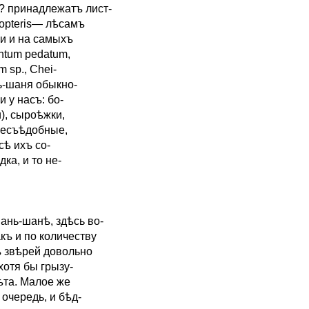
na? принадлежатъ лист-
yopteris— лѣсамъ
ми и на самыхъ
antum pedatum,
m sp., Chei-
нь-шаня обыкно-
 у насъ: бо-
и), сыроѣжки,
несъѣдобные,
сѣ ихъ со-
ка, и то не-
ань-шанѣ, здѣсь во-
къ и по количеству
ъ звѣрей довольно
хотя бы грызу-
ѣта. Малое же
очередь, и бѣд-