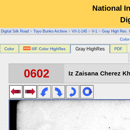
National In
Di
Digital Silk Road
>
Toyo Bunko Archive
>
VII-1-145
>
V-1
>
Gray High Res. 
Colo
Color
IIIF Color HighRes
Gray HighRes
PDF
0602
Iz Zaisana Cherez Kha