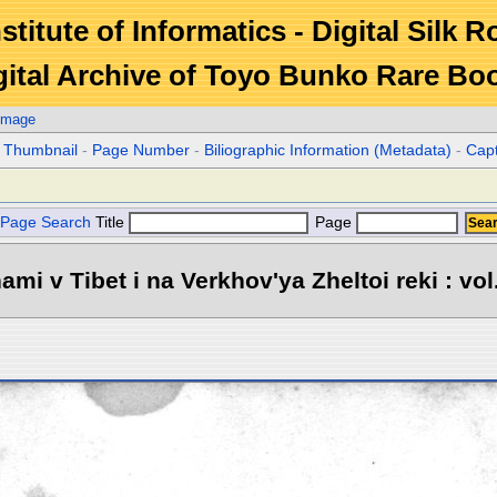
stitute of Informatics - Digital Silk 
gital Archive of Toyo Bunko Rare Bo
Image
r Thumbnail
-
Page Number
-
Biliographic Information (Metadata)
-
Cap
Page Search
Title
Page
mi v Tibet i na Verkhov'ya Zheltoi reki : vol