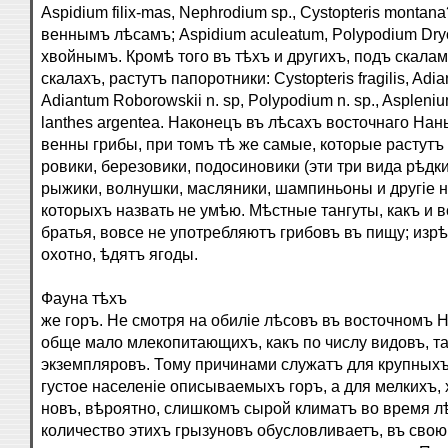
Aspidium filix-mas, Nephrodium sp., Cystopteris monta
веннымъ лѣсамъ; Aspidium aculeatum, Polypodium Dr
хвойнымъ. Кромѣ того въ тѣхъ и другихъ, подъ скала
скалахъ, растутъ папоротники: Cystopteris fragilis, Adi
Adiantum Roborowskii n. sp, Polypodium n. sp., Aspleniu
lanthes argentea. Наконецъ въ лѣсахъ восточнаго На
венны грибы, при томъ тѣ же самые, которые растутъ и
ровики, березовики, подосиновики (эти три вида рѣдк
рыжики, волнушки, масляники, шампиньоны и другіе 
которыхъ назвать не умѣю. Мѣстные тангуты, какъ и в
братья, вовсе не употребляютъ грибовъ въ пищу; изрѣд
охотно, ѣдятъ ягоды.
Фауна тѣхъ
же горъ. Не смотря на обиліе лѣсовъ въ восточномъ Н
обще мало млекопитающихъ, какъ по числу видовъ, та
экземпляровъ. Тому причинами служатъ для крупных
густое населеніе описываемыхъ горъ, а для мелкихъ, 
новъ, вѣроятно, слишкомъ сырой климатъ во время л
количество этихъ грызуновъ обусловливаетъ, въ свою 