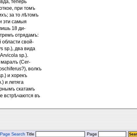
вда, теперь
ткое, при томъ
хъ; за то лѣтомъ
ли эти самыя
лишь 18 ди-
 тремъ отрядамъ:
 области свой-
s sp.), два вида
rvicola sp.).
 маралъ (Cer-
oschiferus?), волкъ
sp.) и хорекъ
.) и летяга
горнымъ скатамъ
же встрѣчаются въ
Page Search
Title
Page