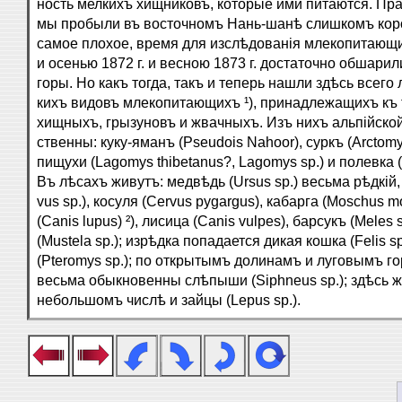
ность мелкихъ хищниковъ, которые ими питаются. Пра
мы пробыли въ восточномъ Нань-шанѣ слишкомъ коро
самое плохое, время для изслѣдованія млекопитающи
и осенью 1872 г. и весною 1873 г. достаточно обшари
горы. Но какъ тогда, такъ и теперь нашли здѣсь всего 
кихъ видовъ млекопитающихъ ¹), принадлежащихъ къ
хищныхъ, грызуновъ и жвачныхъ. Изъ нихъ альпійской
ственны: куку-яманъ (Pseudois Nahoor), суркъ (Arctomy
пищухи (Lagomys thibetanus?, Lagomys sp.) и полевка (A
Въ лѣсахъ живутъ: медвѣдь (Ursus sp.) весьма рѣдкій,
vus sp.), косуля (Cervus pygargus), кабарга (Moschus m
(Canis lupus) ²), лисица (Canis vulpes), барсукъ (Meles 
(Mustela sp.); изрѣдка попадается дикая кошка (Felis sp
(Pteromys sp.); по открытымъ долинамъ и луговымъ 
весьма обыкновенны слѣпыши (Siphneus sp.); здѣсь 
небольшомъ числѣ и зайцы (Lepus sp.).