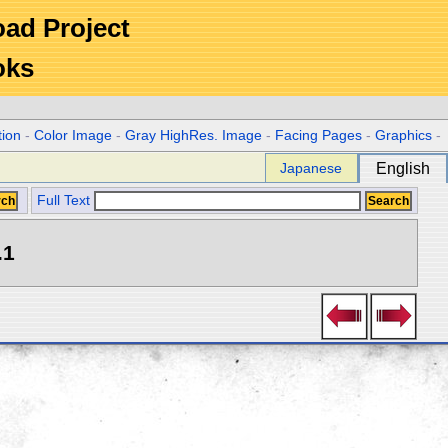
Road Project
oks
tion
-
Color Image
-
Gray HighRes. Image
-
Facing Pages
-
Graphics
-
Japanese
English
Full Text
.1