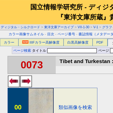
国立情報学研究所 - ディ
『東洋文庫所蔵』
ディジタル・シルクロード
>
東洋文庫アーカイブ
>
VII-1-30
>
V-1
>
グラフ
カラー画像サムネイル
-
目次
-
ページ番号
-
書誌情報（メタデー
カラー
IIIFカラー高解像度
白黒高解像度
PDF
ページ検索
タイトル
ページ
Tibet and Turkestan :
0073
00
類似画像を検索