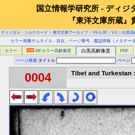
国立情報学研究所 - ディ
『東洋文庫所蔵』
ディジタル・シルクロード
>
東洋文庫アーカイブ
>
VII-1-30
>
V-1
>
白黒高
カラー画像サムネイル
-
目次
-
ページ番号
-
書誌情報（メタデー
カラー
IIIFカラー高解像度
白黒高解像度
PDF
ページ検索
タイトル
ページ
Tibet and Turkestan :
0004