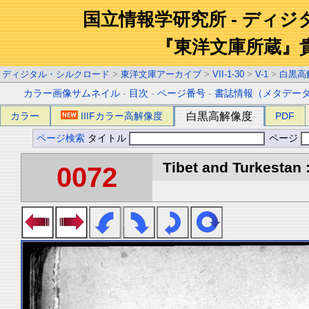
国立情報学研究所 - ディ
『東洋文庫所蔵』
ディジタル・シルクロード
>
東洋文庫アーカイブ
>
VII-1-30
>
V-1
>
白黒高
カラー画像サムネイル
-
目次
-
ページ番号
-
書誌情報（メタデー
カラー
IIIFカラー高解像度
白黒高解像度
PDF
ページ検索
タイトル
ページ
Tibet and Turkestan :
0072