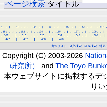
ページ検索
タイトル
1
.
.
.
.
|
.
.
.
.
12
.
.
.
.
|
.
.
.
.
22
.
.
.
.
|
.
.
.
.
33
.
.
.
.
|
.
.
.
.
45
.
.
.
.
|
.
.
.
.
57
.
.
.
.
|
.
.
.
.
69
70
.
151
.
.
.
.
|
.
.
.
.
162
.
.
.
.
|
.
.
.
.
174
.
.
.
.
|
.
.
.
.
185
.
.
.
.
|
.
.
.
.
197
.
.
.
.
|
.
.
.
.
209
.
.
.
.
|
.
.
.
.
302
.
.
.
.
|
.
.
.
.
313
.
.
.
.
|
.
.
.
.
325
.
.
.
.
|
.
.
.
.
337
.
.
.
.
|
.
.
.
.
348
.
.
.
.
|
.
.
.
.
360
.
.
.
.
|
.
.
.
.
447
.
.
.
.
|
.
.
.
.
457
.
.
.
.
|
.
.
.
.
468
.
.
.
.
|
.
.
.
.
478
書籍リスト
|
全文検索
|
画像検索
|
地図
Copyright (C) 2003-2026
Natio
研究所）
and
The Toyo B
本ウェブサイトに掲載するデ
りい