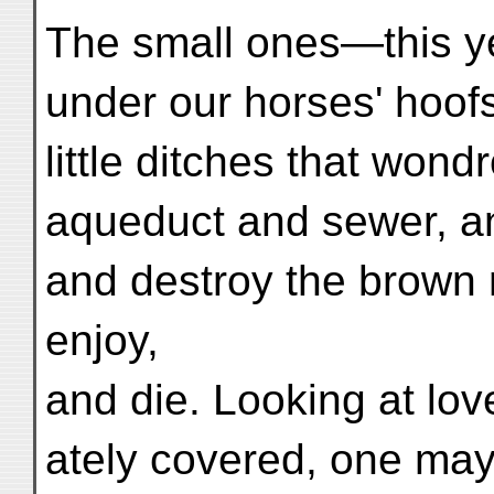
The small ones—this ye
under our horses' hoofs
little ditches that wond
aqueduct and sewer, an
and destroy the brown 
enjoy,
and die. Looking at lo
ately covered, one may 