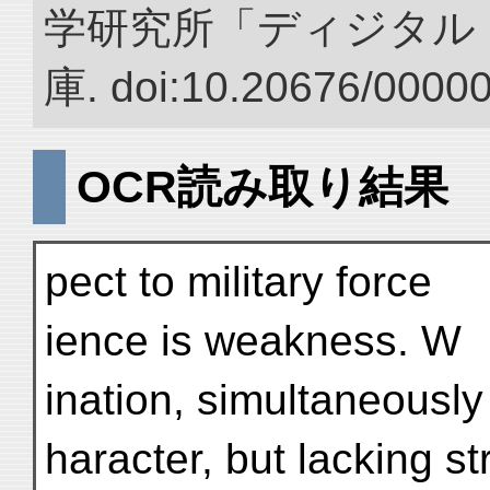
学研究所「ディジタル
庫. doi:10.20676/0000
OCR読み取り結果
pect to military force
ience is weakness. W
ination, simultaneously
haracter, but lacking st