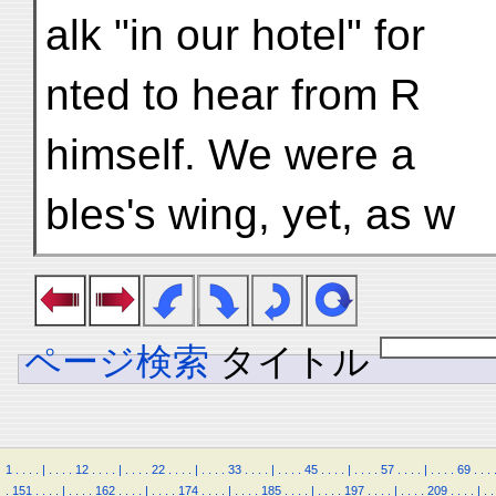
alk "in our hotel" for
nted to hear from R
himself. We were a
bles's wing, yet, as w
ページ検索
タイトル
1
.
.
.
.
|
.
.
.
.
12
.
.
.
.
|
.
.
.
.
22
.
.
.
.
|
.
.
.
.
33
.
.
.
.
|
.
.
.
.
45
.
.
.
.
|
.
.
.
.
57
.
.
.
.
|
.
.
.
.
69
.
.
.
.
151
.
.
.
.
|
.
.
.
.
162
.
.
.
.
|
.
.
.
.
174
.
.
.
.
|
.
.
.
.
185
.
.
.
.
|
.
.
.
.
197
.
.
.
.
|
.
.
.
.
209
.
.
.
.
|
.
.