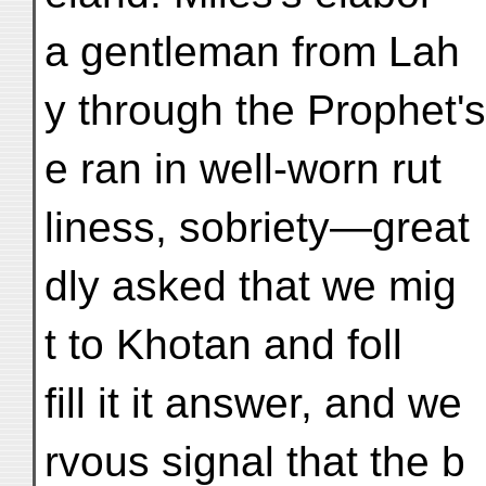
a gentleman from Lah
y through the Prophet's
e ran in well-worn rut
liness, sobriety—great
dly asked that we mig
t to Khotan and foll
fill it it answer, and we
rvous signal that the b