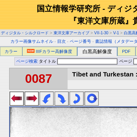
国立情報学研究所 - ディ
『東洋文庫所蔵』
ディジタル・シルクロード
>
東洋文庫アーカイブ
>
VII-1-30
>
V-1
>
白黒高
カラー画像サムネイル
-
目次
-
ページ番号
-
書誌情報（メタデー
カラー
IIIFカラー高解像度
白黒高解像度
PDF
ページ検索
タイトル
ページ
Tibet and Turkestan :
0087