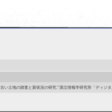
い土地の踏査と新状況の研究.” 国立情報学研究所「ディジタル・シルクロ