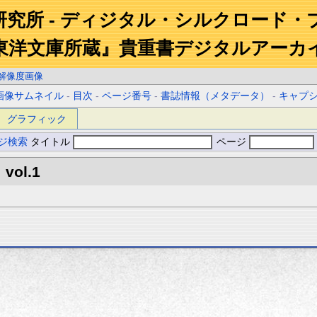
研究所 - ディジタル・シルクロード・
東洋文庫所蔵』貴重書デジタルアーカ
解像度画像
画像サムネイル
-
目次
-
ページ番号
-
書誌情報（メタデータ）
-
キャプ
グラフィック
ジ検索
タイトル
ページ
 vol.1