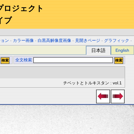
プロジェクト
イブ
ション
-
カラー画像
-
白黒高解像度画像
-
見開きページ
-
グラフィック
-
日本語
English
全文検索
チベットとトルキスタン : vol.1