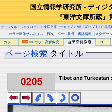
国立情報学研究所 - ディ
『東洋文庫所蔵』
ディジタル・シルクロード
>
東洋文庫アーカイブ
>
VII-1-30
>
V-1
>
白黒高
カラー画像サムネイル
-
目次
-
ページ番号
-
書誌情報（メタデー
カラー
IIIFカラー高解像度
白黒高解像度
PDF
ページ検索
タイトル
Tibet and Turkestan :
0205