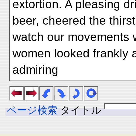
extortion. A pleasing dr
beer, cheered the thirst
watch our movements w
women looked frankly a
admiring
ページ検索
タイトル