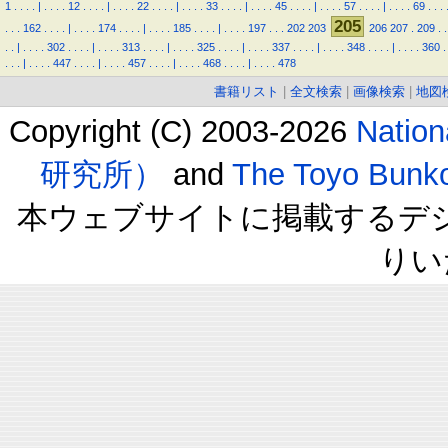
1
.
.
.
.
|
.
.
.
.
12
.
.
.
.
|
.
.
.
.
22
.
.
.
.
|
.
.
.
.
33
.
.
.
.
|
.
.
.
.
45
.
.
.
.
|
.
.
.
.
57
.
.
.
.
|
.
.
.
.
69
.
.
.
205
.
.
.
162
.
.
.
.
|
.
.
.
.
174
.
.
.
.
|
.
.
.
.
185
.
.
.
.
|
.
.
.
.
197
.
.
.
202
203
206
207
.
209
.
.
.
.
|
.
.
.
.
302
.
.
.
.
|
.
.
.
.
313
.
.
.
.
|
.
.
.
.
325
.
.
.
.
|
.
.
.
.
337
.
.
.
.
|
.
.
.
.
348
.
.
.
.
|
.
.
.
.
360
.
.
.
.
|
.
.
.
.
447
.
.
.
.
|
.
.
.
.
457
.
.
.
.
|
.
.
.
.
468
.
.
.
.
|
.
.
.
.
478
書籍リスト
|
全文検索
|
画像検索
|
地図
Copyright (C) 2003-2026
Natio
研究所）
and
The Toyo B
本ウェブサイトに掲載するデ
りい