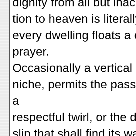
dignity from all but ina
tion to heaven is literall
every dwelling floats a 
prayer.
Occasionally a vertical 
niche, permits the pas
a
respectful twirl, or the
slip that shall find its 