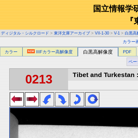
国立情報学
『
ディジタル・シルクロード
>
東洋文庫アーカイブ
>
VII-1-30
>
V-1
>
白黒高
カラー
カラー
IIIFカラー高解像度
白黒高解像度
PDF
ペー
Tibet and Turkestan :
0213