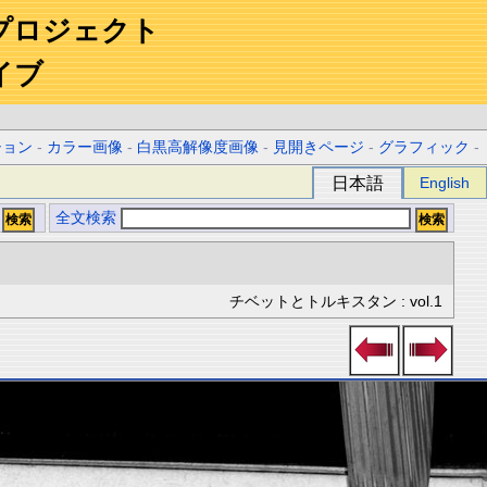
プロジェクト
イブ
ション
-
カラー画像
-
白黒高解像度画像
-
見開きページ
-
グラフィック
-
日本語
English
全文検索
チベットとトルキスタン : vol.1