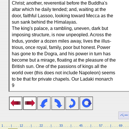
Christ; another, reverential before the Buddha's
altar which he daily tended; and, waiting at the
door, faithful Lassoo, looking toward Mecca as the
sun sank behind the Himalayas.
The king's palace, a rambling, uneven, dark but
imposing structure, is now unpeopled. Across the
Indus, yonder a dozen miles away, lives the illus-
trious, once royal, family, poor but honest. Power
has gone to the Dogra, and his power in turn has
become but a mirage, floating at the pleasure of the
British sun. One of the passions of kings all the
world over (this does not include Napoleon) seems
to be that for private chapels. Our Ladaki monarch
9
ペー
1
.
.
.
.
|
.
.
.
.
12
.
.
.
.
|
.
.
.
.
22
.
.
.
.
|
.
.
.
.
33
.
.
.
.
|
.
.
.
.
45
.
.
.
.
|
.
.
.
.
57
.
.
.
.
|
.
.
.
.
69
.
.
.