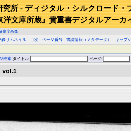
研究所 - ディジタル・シルクロード・
東洋文庫所蔵』貴重書デジタルアーカ
解像度画像
画像サムネイル
-
目次
-
ページ番号
-
書誌情報（メタデータ）
-
キャプ
ジ検索
タイトル
ページ
 vol.1