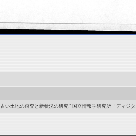
い土地の踏査と新状況の研究.” 国立情報学研究所「ディジタル・シルクロ