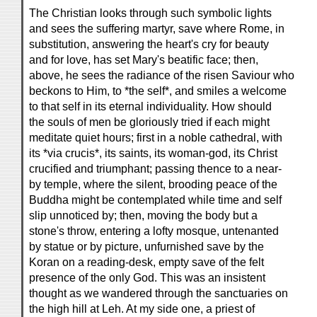
The Christian looks through such symbolic lights
and sees the suffering martyr, save where Rome, in
substitution, answering the heart's cry for beauty
and for love, has set Mary's beatific face; then,
above, he sees the radiance of the risen Saviour who
beckons to Him, to *the self*, and smiles a welcome
to that self in its eternal individuality. How should
the souls of men be gloriously tried if each might
meditate quiet hours; first in a noble cathedral, with
its *via crucis*, its saints, its woman-god, its Christ
crucified and triumphant; passing thence to a near-
by temple, where the silent, brooding peace of the
Buddha might be contemplated while time and self
slip unnoticed by; then, moving the body but a
stone's throw, entering a lofty mosque, untenanted
by statue or by picture, unfurnished save by the
Koran on a reading-desk, empty save of the felt
presence of the only God. This was an insistent
thought as we wandered through the sanctuaries on
the high hill at Leh. At my side one, a priest of