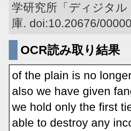
学研究所「ディジタル
庫. doi:10.20676/0000
OCR読み取り結果
of the plain is no longe
also we have given fang
we hold only the first ti
able to destroy any inc