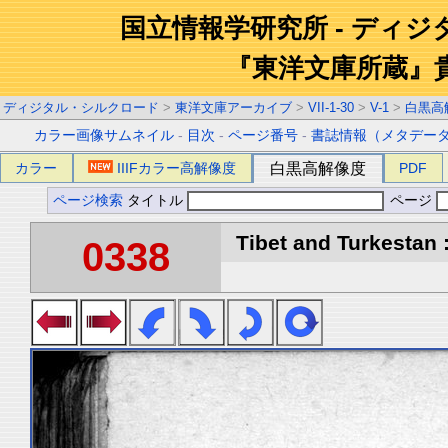
国立情報学研究所 - ディ
『東洋文庫所蔵』
ディジタル・シルクロード
>
東洋文庫アーカイブ
>
VII-1-30
>
V-1
>
白黒高
カラー画像サムネイル
-
目次
-
ページ番号
-
書誌情報（メタデー
カラー
IIIFカラー高解像度
白黒高解像度
PDF
ページ検索
タイトル
ページ
Tibet and Turkestan :
0338