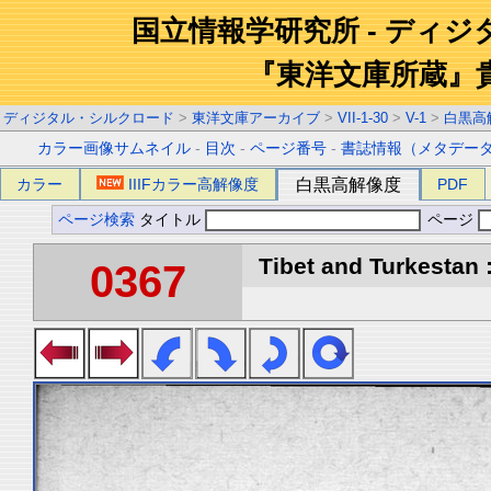
国立情報学研究所 - ディ
『東洋文庫所蔵』
ディジタル・シルクロード
>
東洋文庫アーカイブ
>
VII-1-30
>
V-1
>
白黒高
カラー画像サムネイル
-
目次
-
ページ番号
-
書誌情報（メタデー
カラー
IIIFカラー高解像度
白黒高解像度
PDF
ページ検索
タイトル
ページ
Tibet and Turkestan :
0367