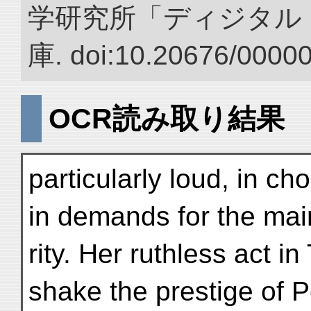
学研究所「ディジタル
庫. doi:10.20676/0000
OCR読み取り結果
particularly loud, in ch
in demands for the mai
rity. Her ruthless act i
shake the prestige of P