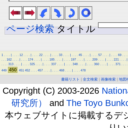
ページ検索
タイトル
1
.
.
.
.
|
.
.
.
.
12
.
.
.
.
|
.
.
.
.
22
.
.
.
.
|
.
.
.
.
33
.
.
.
.
|
.
.
.
.
45
.
.
.
.
|
.
.
.
.
57
.
.
.
.
|
.
.
.
.
69
.
.
.
.
.
.
162
.
.
.
.
|
.
.
.
.
174
.
.
.
.
|
.
.
.
.
185
.
.
.
.
|
.
.
.
.
197
.
.
.
.
|
.
.
.
.
209
.
.
.
.
|
.
.
.
.
221
.
.
.
.
|
.
.
.
.
313
.
.
.
.
|
.
.
.
.
325
.
.
.
.
|
.
.
.
.
337
.
.
.
.
|
.
.
.
.
348
.
.
.
.
|
.
.
.
.
360
.
.
.
.
|
.
.
.
.
371
.
.
.
.
450
449
451
452
.
.
.
.
457
.
.
.
.
|
.
.
.
.
468
.
.
.
.
|
.
.
.
.
478
書籍リスト
|
全文検索
|
画像検索
|
地図
Copyright (C) 2003-2026
Natio
研究所）
and
The Toyo B
本ウェブサイトに掲載するデ
りい