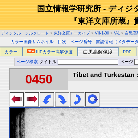
国立情報学研究所 - ディ
『東洋文庫所蔵』
ディジタル・シルクロード
>
東洋文庫アーカイブ
>
VII-1-30
>
V-1
>
白黒高
カラー画像サムネイル
-
目次
-
ページ番号
-
書誌情報（メタデー
カラー
IIIFカラー高解像度
白黒高解像度
PDF
ページ検索
タイトル
ページ
Tibet and Turkestan :
0450