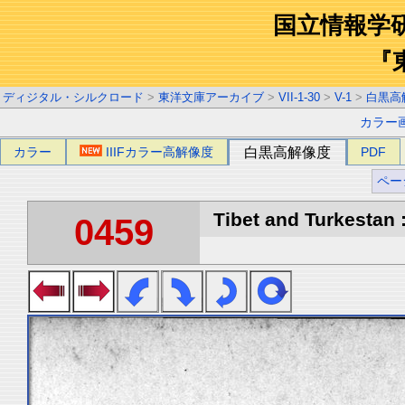
国立情報学
『
ディジタル・シルクロード
>
東洋文庫アーカイブ
>
VII-1-30
>
V-1
>
白黒高
カラー
カラー
IIIFカラー高解像度
白黒高解像度
PDF
ペー
Tibet and Turkestan :
0459