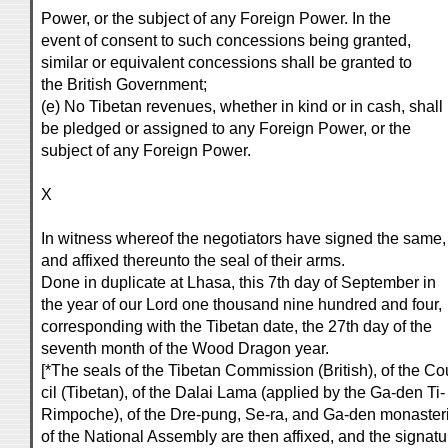
Power, or the subject of any Foreign Power. In the
event of consent to such concessions being granted,
similar or equivalent concessions shall be granted to
the British Government;
(e) No Tibetan revenues, whether in kind or in cash, shall
be pledged or assigned to any Foreign Power, or the
subject of any Foreign Power.
X
In witness whereof the negotiators have signed the same,
and affixed thereunto the seal of their arms.
Done in duplicate at Lhasa, this 7th day of September in
the year of our Lord one thousand nine hundred and four,
corresponding with the Tibetan date, the 27th day of the
seventh month of the Wood Dragon year.
[*The seals of the Tibetan Commission (British), of the Co
cil (Tibetan), of the Dalai Lama (applied by the Ga-den Ti-
Rimpoche), of the Dre-pung, Se-ra, and Ga-den monaster
of the National Assembly are then affixed, and the signatu