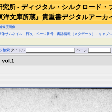
研究所 - ディジタル・シルクロード・
東洋文庫所蔵』貴重書デジタルアーカ
解像度画像
画像サムネイル
-
目次
-
ページ番号
-
書誌情報（メタデータ）
-
キャプ
ジ検索
タイトル
ページ
 vol.1