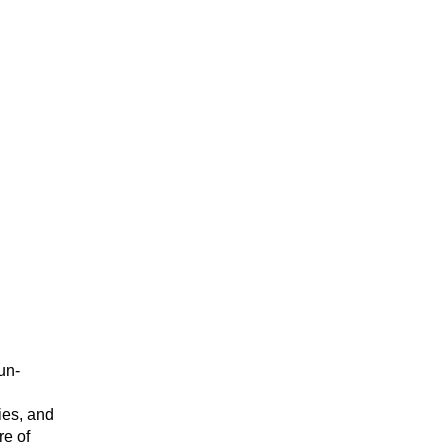
un-
ies, and
re of