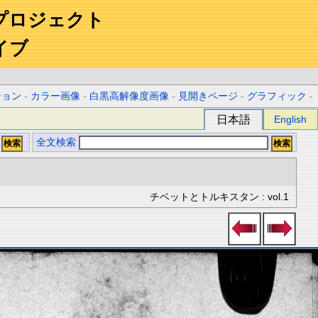
プロジェクト
イブ
ション
-
カラー画像
-
白黒高解像度画像
-
見開きページ
-
グラフィック
-
日本語
English
全文検索
チベットとトルキスタン : vol.1