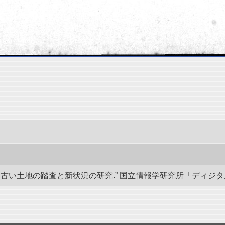
い土地の踏査と新状況の研究.” 国立情報学研究所「ディジタル・シルクロ