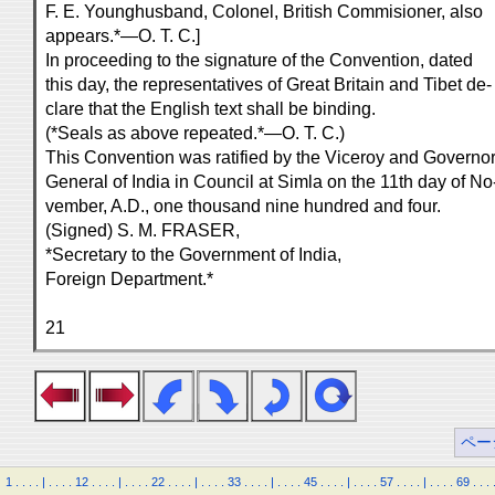
F. E. Younghusband, Colonel, British Commisioner, also
appears.*—O. T. C.]
In proceeding to the signature of the Convention, dated
this day, the representatives of Great Britain and Tibet de-
clare that the English text shall be binding.
(*Seals as above repeated.*—O. T. C.)
This Convention was ratified by the Viceroy and Governor
General of India in Council at Simla on the 11th day of No
vember, A.D., one thousand nine hundred and four.
(Signed) S. M. FRASER,
*Secretary to the Government of India,
Foreign Department.*
21
ペー
1
.
.
.
.
|
.
.
.
.
12
.
.
.
.
|
.
.
.
.
22
.
.
.
.
|
.
.
.
.
33
.
.
.
.
|
.
.
.
.
45
.
.
.
.
|
.
.
.
.
57
.
.
.
.
|
.
.
.
.
69
.
.
.