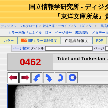
国立情報学研究所 - ディ
『東洋文庫所蔵』
ディジタル・シルクロード
>
東洋文庫アーカイブ
>
VII-1-30
>
V-1
>
白黒高
カラー画像サムネイル
-
目次
-
ページ番号
-
書誌情報（メタデー
カラー
IIIFカラー高解像度
白黒高解像度
PDF
ページ検索
タイトル
ページ
Tibet and Turkestan :
0462