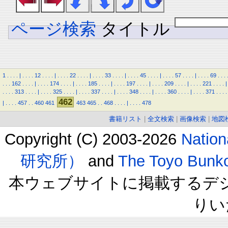
ページ検索
タイトル
1
.
.
.
.
|
.
.
.
.
12
.
.
.
.
|
.
.
.
.
22
.
.
.
.
|
.
.
.
.
33
.
.
.
.
|
.
.
.
.
45
.
.
.
.
|
.
.
.
.
57
.
.
.
.
|
.
.
.
.
69
.
.
.
.
.
.
162
.
.
.
.
|
.
.
.
.
174
.
.
.
.
|
.
.
.
.
185
.
.
.
.
|
.
.
.
.
197
.
.
.
.
|
.
.
.
.
209
.
.
.
.
|
.
.
.
.
221
.
.
.
.
|
.
.
.
.
313
.
.
.
.
|
.
.
.
.
325
.
.
.
.
|
.
.
.
.
337
.
.
.
.
|
.
.
.
.
348
.
.
.
.
|
.
.
.
.
360
.
.
.
.
|
.
.
.
.
371
.
.
.
.
462
|
.
.
.
.
457
.
.
460
461
463
465
.
.
468
.
.
.
.
|
.
.
.
.
478
書籍リスト
|
全文検索
|
画像検索
|
地図
Copyright (C) 2003-2026
Natio
研究所）
and
The Toyo B
本ウェブサイトに掲載するデ
りい