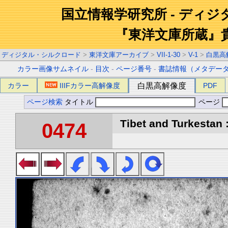
国立情報学研究所 - ディ
『東洋文庫所蔵』
ディジタル・シルクロード
>
東洋文庫アーカイブ
>
VII-1-30
>
V-1
>
白黒高
カラー画像サムネイル
-
目次
-
ページ番号
-
書誌情報（メタデー
カラー
IIIFカラー高解像度
白黒高解像度
PDF
ページ検索
タイトル
ページ
Tibet and Turkestan :
0474