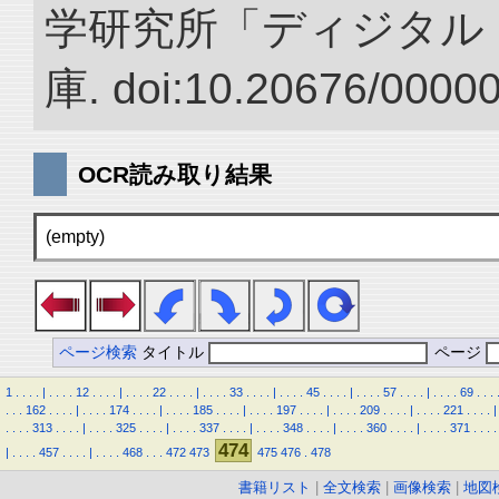
学研究所「ディジタル
庫. doi:10.20676/0000
OCR読み取り結果
(empty)
ページ検索
タイトル
ページ
1
.
.
.
.
|
.
.
.
.
12
.
.
.
.
|
.
.
.
.
22
.
.
.
.
|
.
.
.
.
33
.
.
.
.
|
.
.
.
.
45
.
.
.
.
|
.
.
.
.
57
.
.
.
.
|
.
.
.
.
69
.
.
.
.
.
.
162
.
.
.
.
|
.
.
.
.
174
.
.
.
.
|
.
.
.
.
185
.
.
.
.
|
.
.
.
.
197
.
.
.
.
|
.
.
.
.
209
.
.
.
.
|
.
.
.
.
221
.
.
.
.
|
.
.
.
.
313
.
.
.
.
|
.
.
.
.
325
.
.
.
.
|
.
.
.
.
337
.
.
.
.
|
.
.
.
.
348
.
.
.
.
|
.
.
.
.
360
.
.
.
.
|
.
.
.
.
371
.
.
.
.
474
|
.
.
.
.
457
.
.
.
.
|
.
.
.
.
468
.
.
.
472
473
475
476
.
478
書籍リスト
|
全文検索
|
画像検索
|
地図