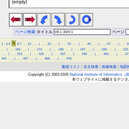
(empty)
ページ検索
タイトル
ページ
5
1
.
3
4
6
7
.
.
.
12
.
.
.
.
|
.
.
.
.
22
.
.
.
.
|
.
.
.
.
33
.
.
.
.
|
.
.
.
.
45
.
.
.
.
|
.
.
.
.
57
.
.
.
.
|
.
.
.
.
6
.
.
.
|
.
.
.
.
162
.
.
.
.
|
.
.
.
.
174
.
.
.
.
|
.
.
.
.
185
.
.
.
.
|
.
.
.
.
197
.
.
.
.
|
.
.
.
.
209
.
.
.
.
|
.
.
.
.
221
.
.
.
.
|
.
.
.
.
313
.
.
.
.
|
.
.
.
.
325
.
.
.
.
|
.
.
.
.
337
.
.
.
.
|
.
.
.
.
348
.
.
.
.
|
.
.
.
.
360
.
.
.
.
|
.
.
.
.
37
447
.
.
.
.
|
.
.
.
.
457
.
.
.
.
|
.
.
.
.
468
.
.
.
.
|
.
.
.
.
478
書籍リスト
|
全文検索
|
画像検索
|
地図
Copyright (C) 2003-2026
National Institute of Inform
本ウェブサイトに掲載するデジタ