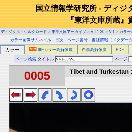
国立情報学研究所 - ディ
『東洋文庫所蔵』
ディジタル・シルクロード
>
東洋文庫アーカイブ
>
VII-1-30
>
V-1
>
カラー
カラー画像サムネイル
-
目次
-
ページ番号
-
書誌情報（メタデー
カラー
IIIFカラー高解像度
白黒高解像度
PDF
ページ検索
タイトル
ページ
Tibet and Turkestan :
0005