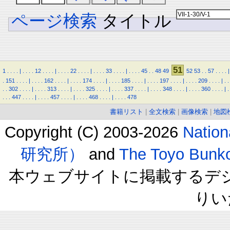
ページ検索
タイトル
51
1
.
.
.
.
|
.
.
.
.
12
.
.
.
.
|
.
.
.
.
22
.
.
.
.
|
.
.
.
.
33
.
.
.
.
|
.
.
.
.
45
.
.
48
49
52
53
.
.
57
.
.
.
.
|
.
151
.
.
.
.
|
.
.
.
.
162
.
.
.
.
|
.
.
.
.
174
.
.
.
.
|
.
.
.
.
185
.
.
.
.
|
.
.
.
.
197
.
.
.
.
|
.
.
.
.
209
.
.
.
.
|
.
.
.
.
302
.
.
.
.
|
.
.
.
.
313
.
.
.
.
|
.
.
.
.
325
.
.
.
.
|
.
.
.
.
337
.
.
.
.
|
.
.
.
.
348
.
.
.
.
|
.
.
.
.
360
.
.
.
.
|
.
.
.
.
447
.
.
.
.
|
.
.
.
.
457
.
.
.
.
|
.
.
.
.
468
.
.
.
.
|
.
.
.
.
478
書籍リスト
|
全文検索
|
画像検索
|
地図
Copyright (C) 2003-2026
Natio
研究所）
and
The Toyo B
本ウェブサイトに掲載するデ
りい