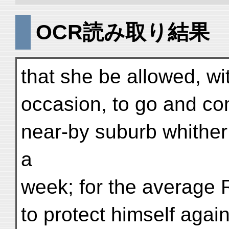
OCR読み取り結果
that she be allowed, wi
occasion, to go and co
near-by suburb whither 
a
week; for the average 
to protect himself agai