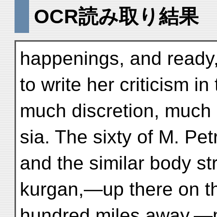
OCR読み取り結果
happenings, and ready, 
to write her criticism 
much discretion, much 
sia. The sixty of M. Pe
and the similar body st
kurgan,—up there on th
hundred miles away,—m