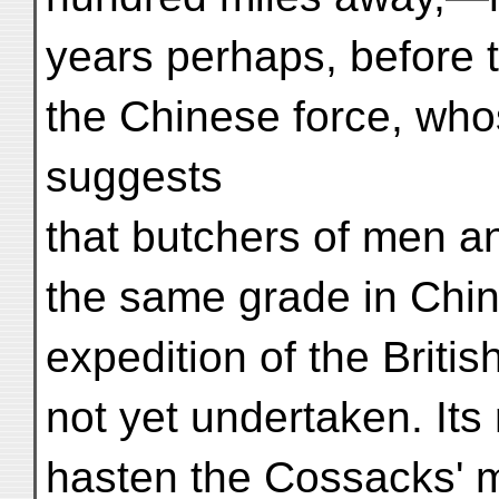
years perhaps, before t
the Chinese force, wh
suggests
that butchers of men a
the same grade in Chin
expedition of the Brit
not yet undertaken. Its
hasten the Cossacks' 