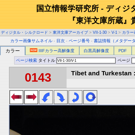
国立情報学研究所 - ディ
『東洋文庫所蔵』
ディジタル・シルクロード
>
東洋文庫アーカイブ
>
VII-1-30
>
V-1
>
カラー
カラー画像サムネイル
-
目次
-
ページ番号
-
書誌情報（メタデー
カラー
IIIFカラー高解像度
白黒高解像度
PDF
ページ検索
タイトル
ページ
Tibet and Turkestan :
0143