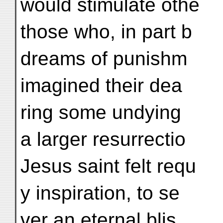
would stimulate othe
those who, in part b
dreams of punishm
imagined their dea
ring some undying
a larger resurrectio
Jesus saint felt requ
y inspiration, to se
ver an eternal blis