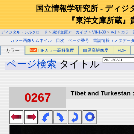
国立情報学研究所 - ディ
『東洋文庫所蔵』
ディジタル・シルクロード
>
東洋文庫アーカイブ
>
VII-1-30
>
V-1
>
カラー
カラー画像サムネイル
-
目次
-
ページ番号
-
書誌情報（メタデー
カラー
IIIFカラー高解像度
白黒高解像度
PDF
ページ検索
タイトル
Tibet and Turkestan :
0267