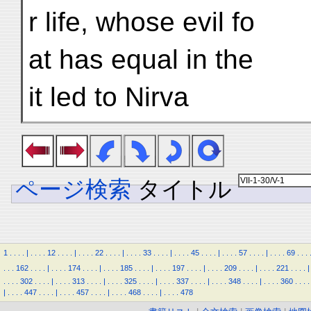
r life, whose evil fo
at has equal in the
it led to Nirva
ページ検索
タイトル
1
.
.
.
.
|
.
.
.
.
12
.
.
.
.
|
.
.
.
.
22
.
.
.
.
|
.
.
.
.
33
.
.
.
.
|
.
.
.
.
45
.
.
.
.
|
.
.
.
.
57
.
.
.
.
|
.
.
.
.
69
.
.
.
.
.
.
162
.
.
.
.
|
.
.
.
.
174
.
.
.
.
|
.
.
.
.
185
.
.
.
.
|
.
.
.
.
197
.
.
.
.
|
.
.
.
.
209
.
.
.
.
|
.
.
.
.
221
.
.
.
.
|
.
.
.
.
302
.
.
.
.
|
.
.
.
.
313
.
.
.
.
|
.
.
.
.
325
.
.
.
.
|
.
.
.
.
337
.
.
.
.
|
.
.
.
.
348
.
.
.
.
|
.
.
.
.
360
.
.
.
.
|
.
.
.
.
447
.
.
.
.
|
.
.
.
.
457
.
.
.
.
|
.
.
.
.
468
.
.
.
.
|
.
.
.
.
478