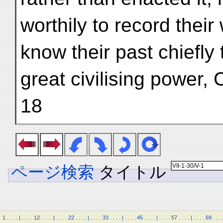
worthily to record thei
know their past chiefly 
great civilising power, 
18
ページ検索
タイトル
1
.
.
.
.
|
.
.
.
.
12
.
.
.
.
|
.
.
.
.
22
.
.
.
.
|
.
.
.
.
33
.
.
.
.
|
.
.
.
.
45
.
.
.
.
|
.
.
.
.
57
.
.
.
.
|
.
.
.
.
69
.
.
.