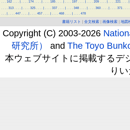
.
.
.
162
.
.
.
.
|
.
.
.
.
174
.
.
.
.
|
.
.
.
.
185
.
.
.
.
|
.
.
.
.
197
.
.
.
.
|
.
.
.
.
209
.
.
.
.
|
.
.
.
.
221
.
.
.
.
|
.
.
.
.
313
.
.
.
.
|
.
.
.
.
325
.
.
.
.
|
.
.
.
.
337
.
.
.
.
|
.
.
.
.
348
.
.
.
.
|
.
.
.
.
360
.
.
.
.
|
.
.
.
.
371
.
.
.
.
.
.
.
|
.
.
.
.
447
.
.
.
.
|
.
.
.
.
457
.
.
.
.
|
.
.
.
.
468
.
.
.
.
|
.
.
.
.
478
書籍リスト
|
全文検索
|
画像検索
|
地図
Copyright (C) 2003-2026
Natio
研究所）
and
The Toyo B
本ウェブサイトに掲載するデ
りい