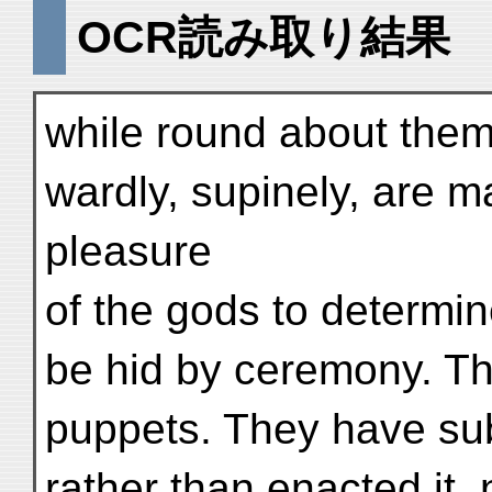
OCR読み取り結果
while round about them
wardly, supinely, are m
pleasure
of the gods to determin
be hid by ceremony. T
puppets. They have sub
rather than enacted it,