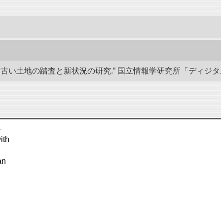
い土地の踏査と新状況の研究.” 国立情報学研究所「ディジタル・シルクロ
-
ith
an
d