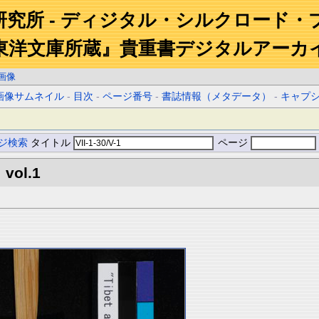
研究所 - ディジタル・シルクロード・
東洋文庫所蔵』貴重書デジタルアーカ
画像
画像サムネイル
-
目次
-
ページ番号
-
書誌情報（メタデータ）
-
キャプ
ジ検索
タイトル
ページ
 vol.1