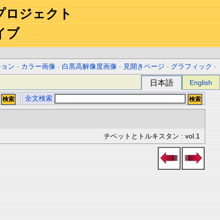
プロジェクト
イブ
ション
-
カラー画像
-
白黒高解像度画像
-
見開きページ
-
グラフィック
-
日本語
English
全文検索
チベットとトルキスタン : vol.1