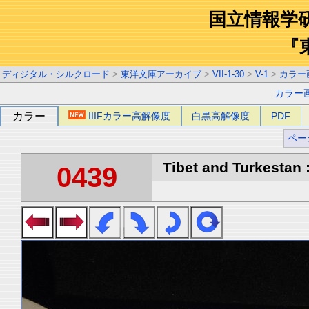
国立情報学
『
ディジタル・シルクロード
>
東洋文庫アーカイブ
>
VII-1-30
>
V-1
>
カラー
カラー
カラー
IIIFカラー高解像度
白黒高解像度
PDF
ペー
Tibet and Turkestan :
0439