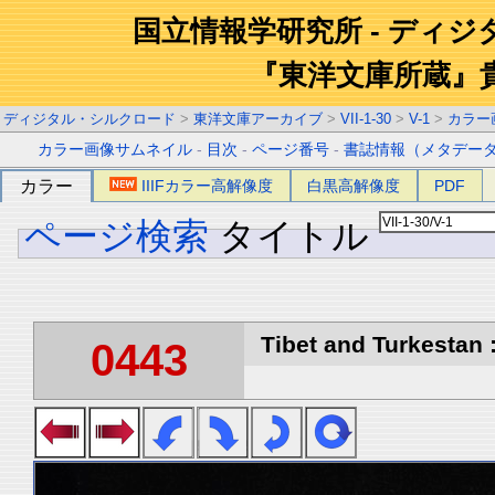
国立情報学研究所 - ディ
『東洋文庫所蔵』
ディジタル・シルクロード
>
東洋文庫アーカイブ
>
VII-1-30
>
V-1
>
カラー
カラー画像サムネイル
-
目次
-
ページ番号
-
書誌情報（メタデー
カラー
IIIFカラー高解像度
白黒高解像度
PDF
ページ検索
タイトル
Tibet and Turkestan :
0443