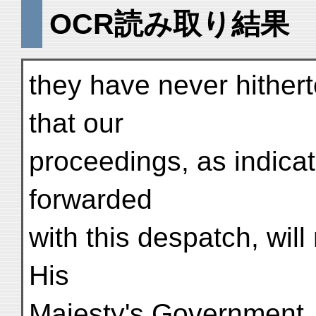
OCR読み取り結果
they have never hither
that our
proceedings, as indica
forwarded
with this despatch, will
His
Majesty's Government.