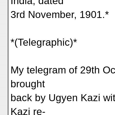
India, dated
3rd November, 1901.*
*(Telegraphic)*
My telegram of 29th Oc
brought
back by Ugyen Kazi wit
Kazi re-