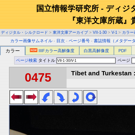
国立情報学研究所 - ディ
『東洋文庫所蔵』
ディジタル・シルクロード
>
東洋文庫アーカイブ
>
VII-1-30
>
V-1
>
カラー
カラー画像サムネイル
-
目次
-
ページ番号
-
書誌情報（メタデー
カラー
IIIFカラー高解像度
白黒高解像度
PDF
ページ検索
タイトル
ページ
Tibet and Turkestan :
0475