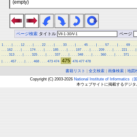
(empty)
ページ検索
タイトル
ページ
1
.
.
.
.
|
.
.
.
.
12
.
.
.
.
|
.
.
.
.
22
.
.
.
.
|
.
.
.
.
33
.
.
.
.
|
.
.
.
.
45
.
.
.
.
|
.
.
.
.
57
.
.
.
.
|
.
.
.
.
69
.
.
.
.
.
.
162
.
.
.
.
|
.
.
.
.
174
.
.
.
.
|
.
.
.
.
185
.
.
.
.
|
.
.
.
.
197
.
.
.
.
|
.
.
.
.
209
.
.
.
.
|
.
.
.
.
221
.
.
.
.
|
.
.
.
.
313
.
.
.
.
|
.
.
.
.
325
.
.
.
.
|
.
.
.
.
337
.
.
.
.
|
.
.
.
.
348
.
.
.
.
|
.
.
.
.
360
.
.
.
.
|
.
.
.
.
371
.
.
.
.
475
|
.
.
.
.
457
.
.
.
.
|
.
.
.
.
468
.
.
.
.
473
474
476
477
478
書籍リスト
|
全文検索
|
画像検索
|
地図
Copyright (C) 2003-2026
National Institute of Inform
本ウェブサイトに掲載するデジタ