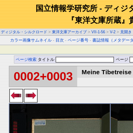
国立情報学研究所 - ディ
『東洋文庫所蔵』
ディジタル・シルクロード
>
東洋文庫アーカイブ
>
VII-1-56
>
V-2
>
見開き
カラー画像サムネイル
-
目次
-
ページ番号
-
書誌情報（メタデー
ページ検索
タイトル
ページ
Meine Tibetreise 
0002+0003