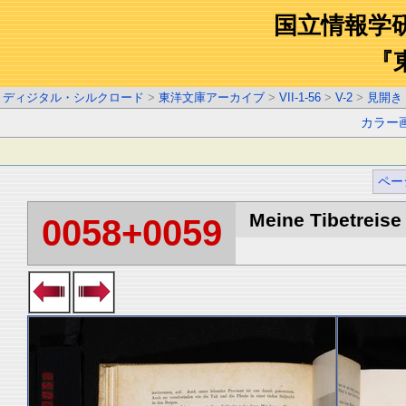
国立情報学
『
ディジタル・シルクロード
>
東洋文庫アーカイブ
>
VII-1-56
>
V-2
>
見開き
カラー
ペー
Meine Tibetreise 
0058+0059