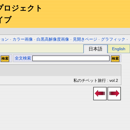
プロジェクト
イブ
ション
-
カラー画像
-
白黒高解像度画像
-
見開きページ
-
グラフィック
-
日本語
English
全文検索
私のチベット旅行 : vol.2