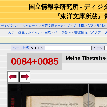
国立情報学研究所 - ディ
『東洋文庫所蔵』
ディジタル・シルクロード
>
東洋文庫アーカイブ
>
VII-1-56
>
V-2
>
見開き
カラー画像サムネイル
-
目次
-
ページ番号
-
書誌情報（メタデー
ページ検索
タイトル
ページ
Meine Tibetreise 
0084+0085