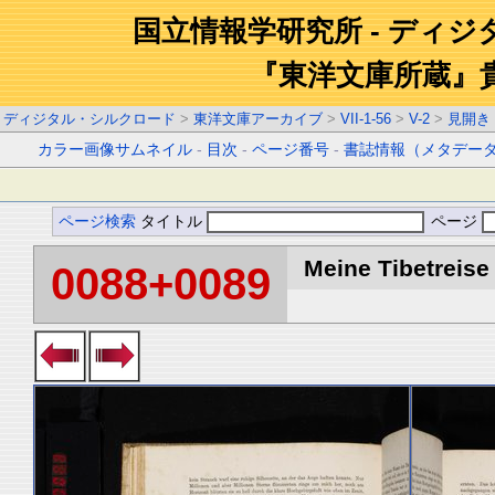
国立情報学研究所 - ディ
『東洋文庫所蔵』
ディジタル・シルクロード
>
東洋文庫アーカイブ
>
VII-1-56
>
V-2
>
見開き
カラー画像サムネイル
-
目次
-
ページ番号
-
書誌情報（メタデー
ページ検索
タイトル
ページ
Meine Tibetreise 
0088+0089