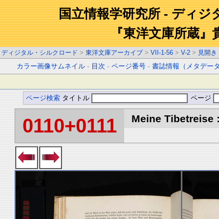
国立情報学研究所 - ディ
『東洋文庫所蔵』
ディジタル・シルクロード
>
東洋文庫アーカイブ
>
VII-1-56
>
V-2
>
見開き
カラー画像サムネイル
-
目次
-
ページ番号
-
書誌情報（メタデー
ページ検索
タイトル
ページ
Meine Tibetreise :
0110+0111