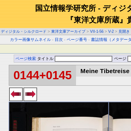
国立情報学研究所 - ディ
『東洋文庫所蔵』
ディジタル・シルクロード
>
東洋文庫アーカイブ
>
VII-1-56
>
V-2
>
見開き
カラー画像サムネイル
-
目次
-
ページ番号
-
書誌情報（メタデー
ページ検索
タイトル
ページ
Meine Tibetreise 
0144+0145