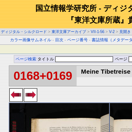
国立情報学研究所 - ディ
『東洋文庫所蔵』
ディジタル・シルクロード
>
東洋文庫アーカイブ
>
VII-1-56
>
V-2
>
見開き
カラー画像サムネイル
-
目次
-
ページ番号
-
書誌情報（メタデー
ページ検索
タイトル
ページ
Meine Tibetreise 
0168+0169