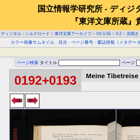
国立情報学研究所 - ディ
『東洋文庫所蔵』
ディジタル・シルクロード
>
東洋文庫アーカイブ
>
VII-1-56
>
V-2
>
見開き
カラー画像サムネイル
-
目次
-
ページ番号
-
書誌情報（メタデー
ページ検索
タイトル
ページ
Meine Tibetreise 
0192+0193