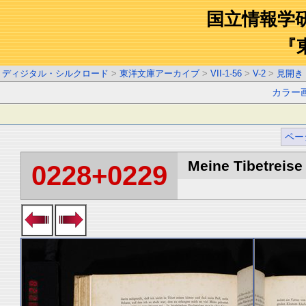
国立情報学
『
ディジタル・シルクロード
>
東洋文庫アーカイブ
>
VII-1-56
>
V-2
>
見開き
カラー
ペー
Meine Tibetreise 
0228+0229