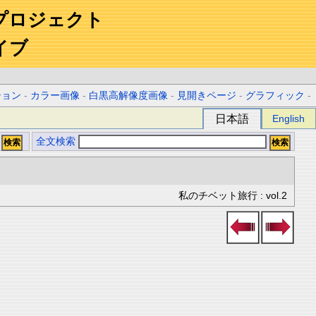
プロジェクト
イブ
ション
-
カラー画像
-
白黒高解像度画像
-
見開きページ
-
グラフィック
-
日本語
English
全文検索
私のチベット旅行 : vol.2